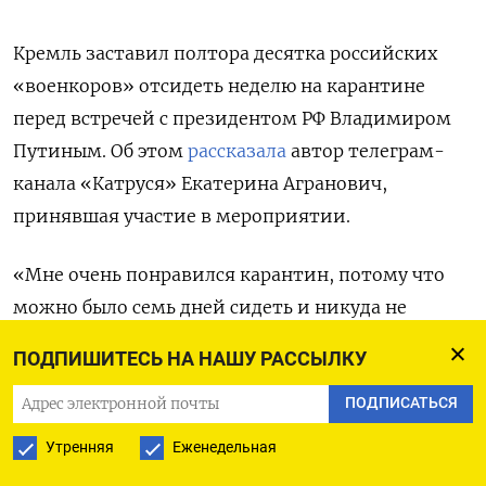
Кремль заставил полтора десятка российских
«военкоров» отсидеть неделю на карантине
перед встречей с президентом РФ Владимиром
Путиным. Об этом
рассказала
автор телеграм-
канала «Катруся» Екатерина Агранович,
принявшая участие в мероприятии.
«Мне очень понравился карантин, потому что
можно было семь дней сидеть и никуда не
ходить. <…> Конечно, все задержалось. Когда все
ПОДПИШИТЕСЬ НА НАШУ РАССЫЛКУ
общались, было все по-доброму, мило. На
ПОДПИСАТЬСЯ
основной встрече было волнительно», —
поведала Агранович.
Утренняя
Еженедельная