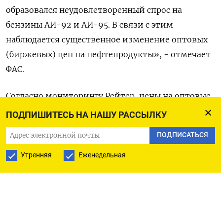
образовался неудовлетворенный спрос на
бензины АИ-92 и АИ-95. В связи с этим
наблюдается существенное изменение оптовых
(биржевых) цен на нефтепродукты», - отмечает
ФАС.
Согласно мониторингу Рейтер, цены на оптовые
партии автобензина марок Аи-92 и Аи-95 на
ПОДПИШИТЕСЬ НА НАШУ РАССЫЛКУ
СПбМТСБ устойчиво повышаются с начала
ПОДПИСАТЬСЯ
апреля, а последнюю неделю ускорили рост на
фоне повышенного спроса, сталкивающегося с
Утренняя
Еженедельная
ограниченным предложением, устанавливая
новые исторические рекорды.
Суммарный объем реализации оптовых партий