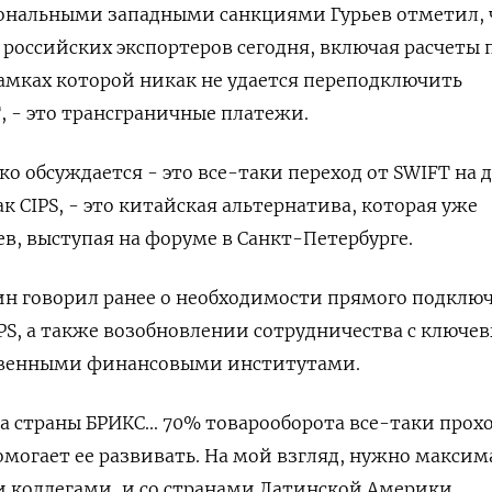
ональными западными санкциями Гурьев отметил, 
 российских экспортеров сегодня, включая расчеты 
рамках которой никак не удается переподключить
, - это трансграничные платежи.
о обсуждается - это все-таки переход от SWIFT на 
к CIPS, - это китайская альтернатива, которая уже
ьев, выступая на форуме в Санкт-Петербурге.
ин говорил ранее о необходимости прямого подклю
IPS, а также возобновлении сотрудничества с ключе
твенными финансовыми институтами.
 страны БРИКС... 70% товарооборота все-таки прохо
помогает ее развивать. На мой взгляд, нужно макси
и коллегами, и со странами Латинской Америки,