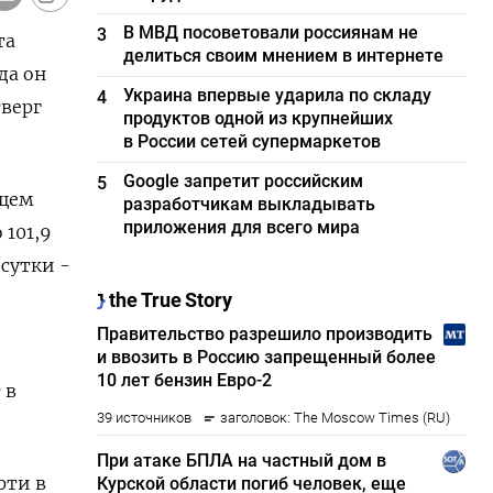
В МВД посоветовали россиянам не
3
та
делиться своим мнением в интернете
да он
Украина впервые ударила по складу
4
тверг
продуктов одной из крупнейших
в России сетей супермаркетов
Google запретит российским
5
ущем
разработчикам выкладывать
приложения для всего мира
 101,9
 сутки -
 в
фти в