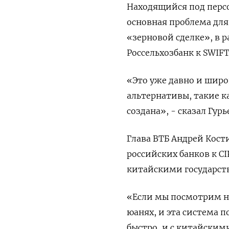
Находящийся под перс
основная проблема для
«зерновой сделке», в 
Россельхозбанк к SWIFT
«Это уже давно и широк
альтернативы, такие ка
создана», - сказал Гур
Глава ВТБ Андрей Кост
российских банков к C
китайскими государс
«Если мы посмотрим на
юанях, и эта система 
быстро, и с китайским