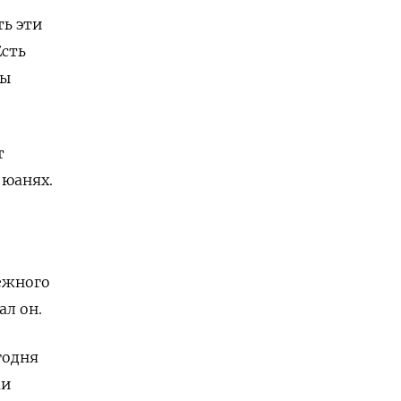
ть эти
Есть
бы
т
 юанях.
,
тежного
ал он.
годня
ми