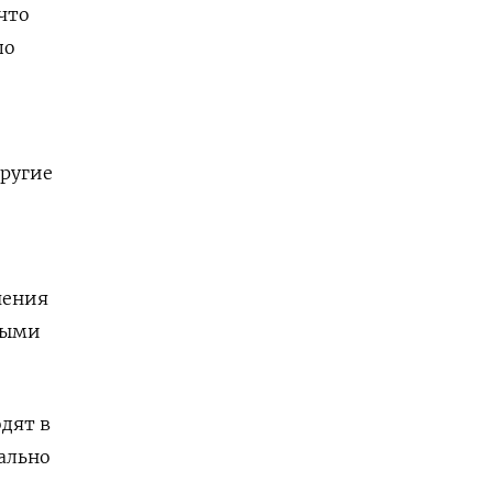
что
по
другие
чения
выми
дят в
мально