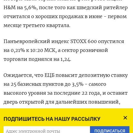
H&M на 5,6%, после того как шведский ритейлер
отчитался о хороших продажах в июне - первом
месяце третьего квартала.
Панъевропейский индекс STOXX 600 опустился
на 0,21% к 10:20 МСК, а сектор розничной
торговли поднялся на 1,24.
Ожидается, что ЕЦБ повысит депозитную ставку
на 25 базисных пунктов до 3,5% - самого
высокого уровня за последние 22 года, и оставит
дверь открытой для дальнейших повышений,
продолжая борьбу с упрямой инфляцией
ПОДПИШИТЕСЬ НА НАШУ РАССЫЛКУ
несмотря на замедление экономики еврозоны.
ПОДПИСАТЬСЯ