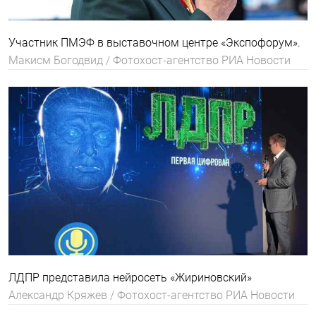
Участник ПМЭФ в выставочном центре «Экспофорум».
Макисм Богодвид / Фотохост-агентство РИА Новости
ЛДПР представила нейросеть «Жириновский»
Александр Кряжев / Фотохост-агентство РИА Новости