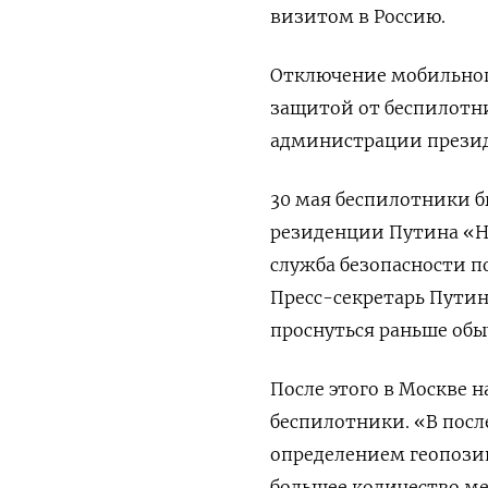
визитом в Россию.
Отключение мобильног
защитой от беспилотни
администрации презид
30 мая беспилотники б
резиденции Путина «Н
служба безопасности п
Пресс-секретарь Путин
проснуться раньше обы
После этого в Москве 
беспилотники. «В посл
определением геопозиц
большее количество ме