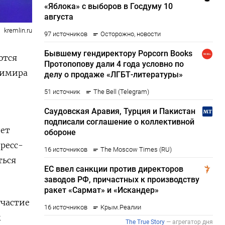
kremlin.ru
ются
димира
дет
ресс-
ться
участие
м