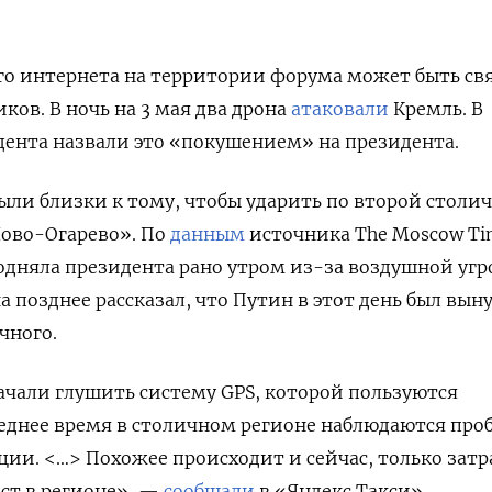
о интернета на территории форума может быть свя
ков. В ночь на 3 мая два дрона
атаковали
Кремль. В
ента назвали это «покушением» на президента.
ыли близки к тому, чтобы ударить по второй столи
ово-Огарево». По
данным
источника The
Moscow
Ti
одняла президента рано утром из-за воздушной угр
а позднее рассказал, что Путин в этот день был вы
чного.
начали глушить систему GPS, которой пользуются
еднее время в столичном регионе наблюдаются про
ии. <…> Похожее происходит и сейчас, только затр
ст в регионе», —
сообщали
в «Яндекс.Такси».