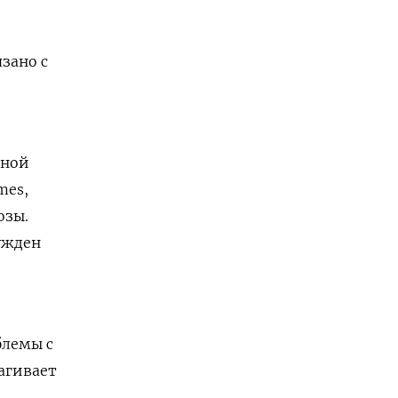
зано с
чной
mes,
озы.
нужден
блемы с
агивает