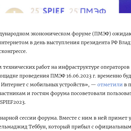
ждународном экономическом форуме (ПМЭФ) ожида
интернетом в день выступления президента РФ Вла
сконгрессе.
м технических работ на инфраструктуре операторов
ощадке проведения ПМЭФ 16.06.2023 г. временно бу
в Интернет с мобильных устройств», —
отметили
в п
частникам и гостям форума посоветовали пользова
SPIEF2023.
нарной сессии форума. Вместе с ним в ней примет 
ельмаджид Теббун, который прибыл с официальны