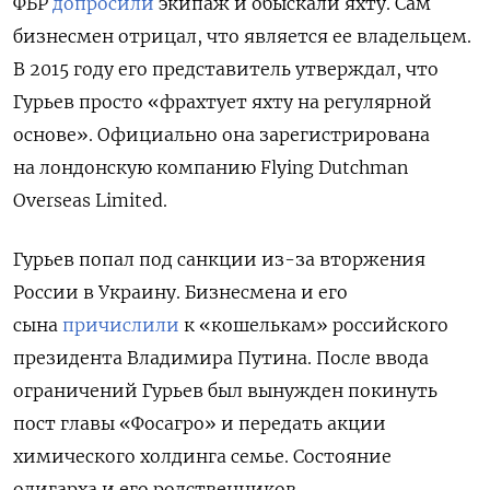
ФБР
допросили
экипаж и обыскали яхту. Сам
бизнесмен отрицал, что является ее владельцем.
В 2015 году его представитель утверждал, что
Гурьев просто «фрахтует яхту на регулярной
основе». Официально она зарегистрирована
на лондонскую компанию Flying Dutchman
Overseas Limited.
Гурьев попал под санкции из-за вторжения
России в Украину. Бизнесмена и его
сына
причислили
к «кошелькам» российского
президента Владимира Путина. После ввода
ограничений Гурьев был вынужден покинуть
пост главы «Фосагро» и передать акции
химического холдинга семье. Состояние
олигарха и его родственников