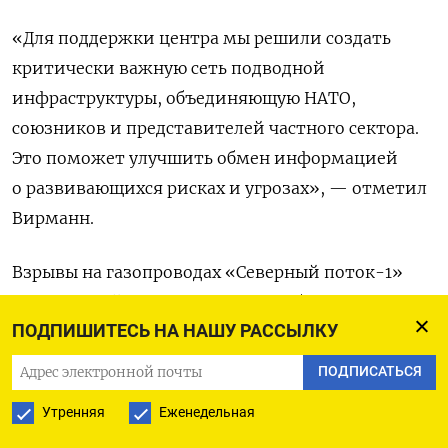
«Для поддержки центра мы решили создать
критически важную сеть подводной
инфраструктуры, объединяющую НАТО,
союзников и представителей частного сектора.
Это поможет улучшить обмен информацией
о развивающихся рисках и угрозах», — отметил
Вирманн.
Взрывы на газопроводах «Северный поток-1»
и «Северный поток-2», которые были построены
ПОДПИШИТЕСЬ НА НАШУ РАССЫЛКУ
для транспортировки российского природного
газа в Германию, произошли 26 сентября. Кто
ПОДПИСАТЬСЯ
за этим стоит, до сих пор неизвестно. Прокурор
Утренняя
Еженедельная
Швеции
говорил
, что расследование близится