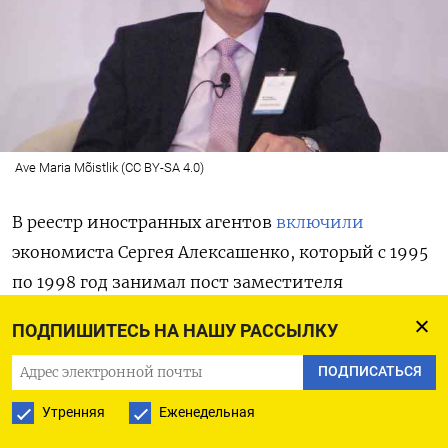
Ave Maria Mõistlik (CC BY-SA 4.0)
В реестр иностранных агентов
включили
экономиста Сергея Алексашенко, который с 1995
по 1998 год занимал пост заместителя
председателя Центробанка. Минюст также
ПОДПИШИТЕСЬ НА НАШУ РАССЫЛКУ
объявил иноагентами режиссера Виталия
Манского, журналистку Светлану Прокопьеву,
ПОДПИСАТЬСЯ
политика и председателя псковского «Яблока»
Утренняя
Еженедельная
Льва Шлосберга.