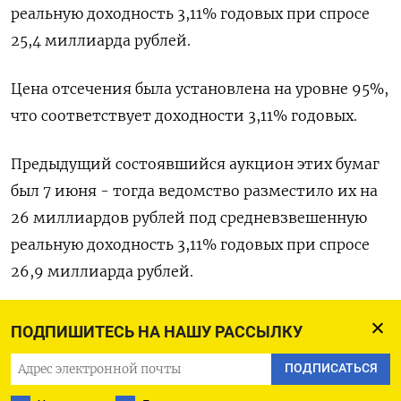
реальную доходность 3,11% годовых при спросе
25,4 миллиарда рублей.
Цена отсечения была установлена на уровне 95%,
что соответствует доходности 3,11% годовых.
Предыдущий состоявшийся аукцион этих бумаг
был 7 июня - тогда ведомство разместило их на
26 миллиардов рублей под средневзвешенную
реальную доходность 3,11% годовых при спросе
26,9 миллиарда рублей.
Номинальная стоимость ОФЗ-ИН регулярно
ПОДПИШИТЕСЬ НА НАШУ РАССЫЛКУ
пересматривается в соответствии с российским
ПОДПИСАТЬСЯ
индексом потребительских цен, купонный доход
также уплачивается с учетом