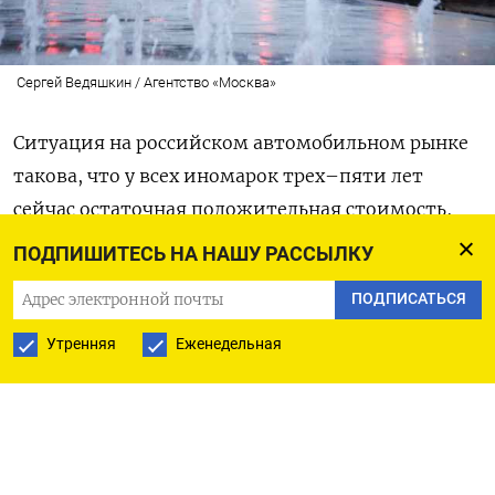
Сергей Ведяшкин / Агентство «Москва»
Ситуация на российском автомобильном рынке
такова, что у всех иномарок трех–пяти лет
сейчас остаточная положительная стоимость,
то есть откатавшись на машине это время,
ПОДПИШИТЕСЬ НА НАШУ РАССЫЛКУ
можно продать ее дороже, чем купили в салоне,
ПОДПИСАТЬСЯ
рассказал исполнительный директор
аналитического агентства «Автостат» Сергей
Утренняя
Еженедельная
Удалов. «Это раньше выезжая из дилерского
центра машина дешевела на 15-20%, теперь
ситуация совсем другая», — рассказывает он.