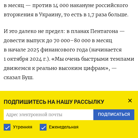
в месяц — против 14 000 накануне российского
вторжения в Украину, то есть в 1,7 раза больше.
И это далеко не предел: в планах Пентагона —
довести выпуск до 70 000–80 000 в месяц
в начале 2025 финансового года (начинается
1 октября 2024 г.). «Мы очень быстрыми темпами
движемся к реально высоким цифрам», —
сказал Буш.
Более того, хотя американские запасы частично
ПОДПИШИТЕСЬ НА НАШУ РАССЫЛКУ
сократились из-за поставок Украине, они
гораздо больше, чем многие думают, и быстро
ПОДПИСАТЬСЯ
вернутся на довоенный уровень, отметил
Утренняя
Еженедельная
главный закупщик снаряжения для армии США: