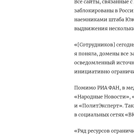
Все сайты, связанные
заблокированы в Росси
наемниками штаба Южно
выдвижения нескольки
«[Сотрудников] сегодн
я поняла, домены все 
осведомленный источни
инициативно ограничил
Помимо РИА ФАН, в ме
«Народные Новости», 
и «ПолитЭксперт». Так
в социальных сетях «В
«Ряд ресурсов огранич