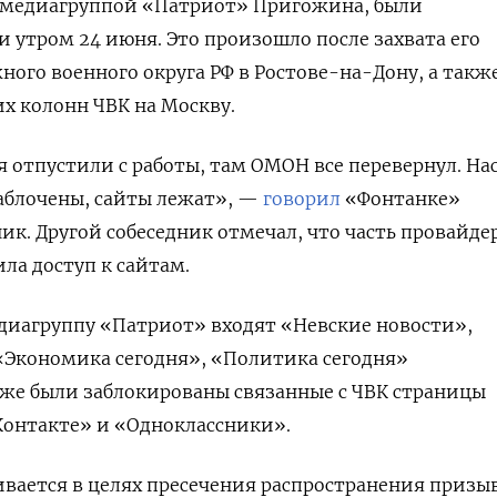
 с медиагруппой «Патриот» Пригожина, были
и утром 24 июня. Это произошло после захвата его
го военного округа РФ в Ростове-на-Дону, а такж
х колонн ЧВК на Москву.
я отпустили с работы, там ОМОН все перевернул. На
заблочены, сайты лежат», —
говорил
«Фонтанке»
к. Другой собеседник отмечал, что часть провайде
а доступ к сайтам.
диагруппу «Патриот» входят «Невские новости»,
«Экономика сегодня», «Политика сегодня»
же были заблокированы связанные с ЧВК страницы
Контакте» и «Одноклассники».
ивается в целях пресечения распространения призы