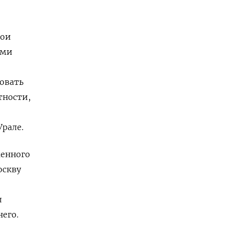
бои
ями
ровать
тности,
Урале.
женного
оскву
л
его.