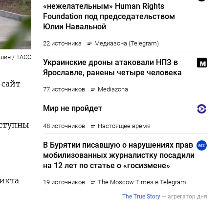
шин / ТАСС
 сайт
оступны
ликта