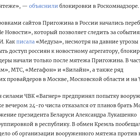
мятеже», —
объяснили
блокировки в Роскомнадзоре.
ровками сайтов Пригожина в России начались пере
le
Новости», который позволяет следить за событи
И. Как
писала
«Медуза», несмотря на давние угрозы
ть доступ россиян к новостному агрегатору, блоки
деры начали только после мятежа Пригожина. В час
ом», МТС, «Мегафон» и «Билайн», а также ряд
х провайдеров в Москве, Московской области и на 
н силами ЧВК «Вагнер» предпринял попытку воору
е вечером 24-го числа отказался от планов брать М
ожение президента Беларуси Александра Лукашенко
группировкой в республику. В обмен Кремль пообеща
дело об организации вооруженного мятежа против н