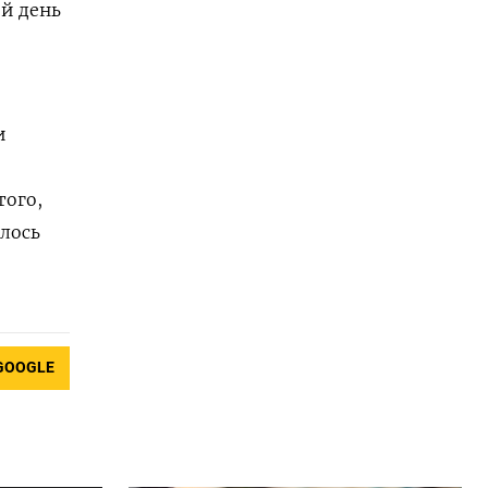
й день
и
того,
лось
GOOGLE