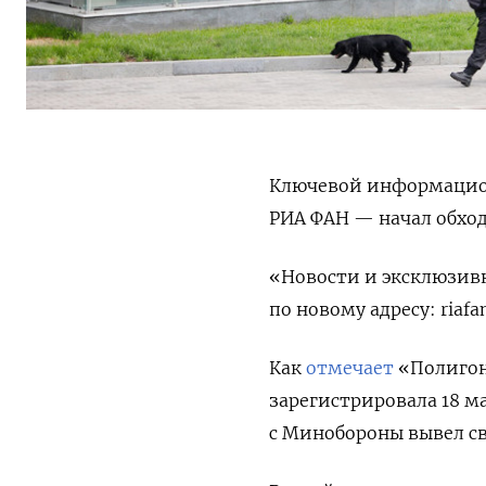
Ключевой информацио
РИА ФАН — начал обход
«Новости и эксклюзив
по новому адресу: riafa
Как
отмечает
«Полигон
зарегистрировала 18 ма
с Минобороны вывел св