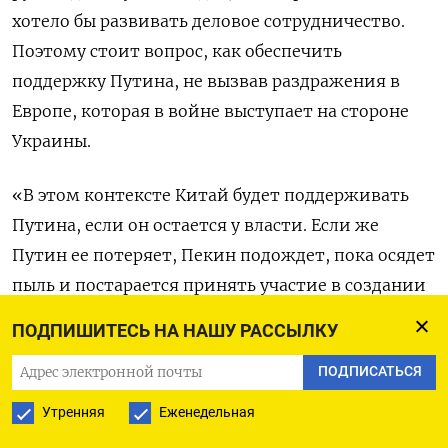
хотело бы развивать деловое сотрудничество.
Поэтому стоит вопрос, как обеспечить
поддержку Путина, не вызвав раздражения в
Европе, которая в войне выступает на стороне
Украины.
«В этом контексте Китай будет поддерживать
Путина, если он остается у власти. Если же
Путин ее потеряет, Пекин подождет, пока осядет
пыль и постарается принять участие в создании
новой структуры власти, возможно, получив
ПОДПИШИТЕСЬ НА НАШУ РАССЫЛКУ
шанс посоветовать России выбраться из Украины
ПОДПИСАТЬСЯ
и сосредоточиться на долгосрочной
конкуренции с Соединенными Штатами/
Утренняя
Еженедельная
западным альянсом», –
написал
Калвер после