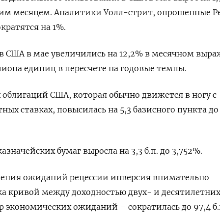
им месяцем. Аналитики Уолл-стрит, опрошенные Р
кратятся на 1%.
в США в мае увеличились на 12,2% в месячном выр
лиона единиц в пересчете на годовые темпы.
 облигаций США, которая обычно движется в ногу с
ых ставках, повысилась на 5,3 базисного пункта до
азначейских бумаг выросла на 3,3 б.п. до 3,752%.
ения ожиданий рецессии инверсия внимательно
ка кривой между доходностью двух- и десятилетни
 экономических ожиданий – сократилась до 97,4 б.п