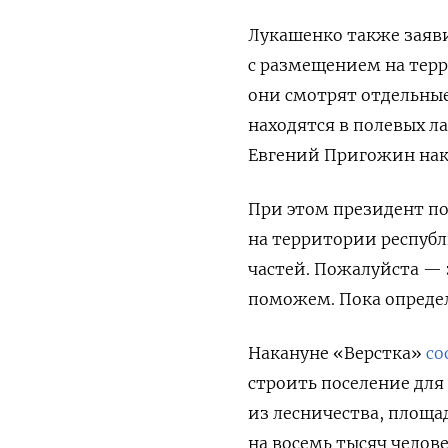
Лукашенко также заяви
с размещением на терр
они смотрят отдельные
находятся в полевых ла
Евгений Пригожин нака
При этом президент по
на территории респуб
частей. Пожалуйста — з
поможем. Пока определ
Накануне «Верстка»
со
строить поселение для
из лесничества, площад
на восемь тысяч челове