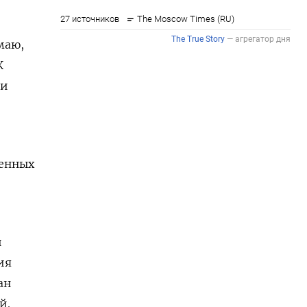
маю,
К
ии
шенных
и
ия
ан
й.