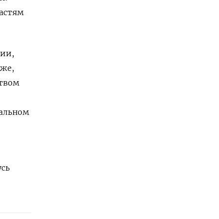
ластям
ии,
еже,
ством
гальном
усь