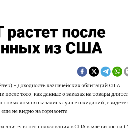
 растет после
анных из США
йтер) - Доходность казначейских облигаций США
 после того, как данные о заказах на товары длите
и новых домов оказались лучше ожиданий, свидете
е еще не видно на горизонте.
ры длительного пользования в США в мае вырос на 1