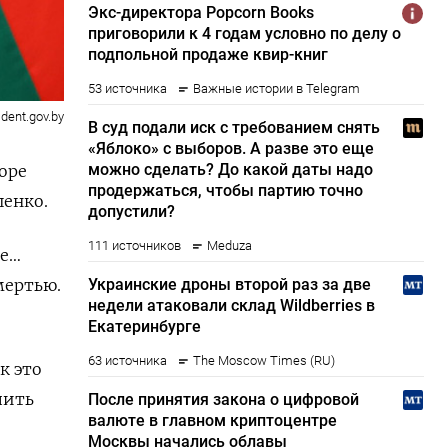
ident.gov.by
оре
шенко.
ые…
мертью.
к это
пить