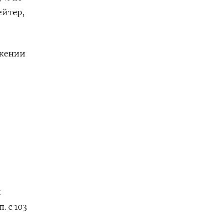
ейтер,
ажении
х
. с 103