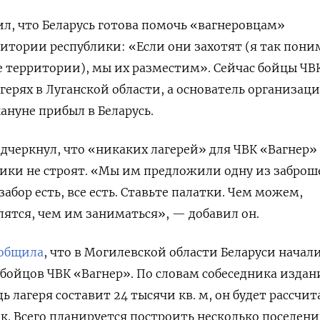
л, что Беларусь готова помочь «вагнеровцам»
итории республики: «Если они захотят (я так пони
 территории), мы их разместим». Сейчас бойцы ЧВ
герях в Луганской области, а основатель организац
нуне прибыл в Беларусь.
дчеркнул, что «никаких лагерей» для ЧВК «Вагнер»
лики не строят. «Мы им предложили одну из забро
абор есть, все есть. Ставьте палатки. Чем можем,
ятся, чем им заниматься», — добавил он.
общила
, что в Могилевской области Беларуси начал
 бойцов ЧВК «Вагнер». По словам собеседника издан
ь лагеря составит 24 тысячи кв. м, он будет рассчит
к. Всего планируется построить несколько поселени