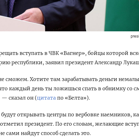
pres
прещать вступать в ЧВК «Вагнер», бойцы которой вск
рию республики, заявил президент Александр Лука
не сможем. Хотите там зарабатывать деньги немал
то каждый день ты ложишься спать в обнимку со с
 — сказал он (
цитата
по «Белта»).
 будут открывать центры по вербовке наемников, ка
, отметил президент. По его словам, желающие всту
е сами найдут способ сделать это.