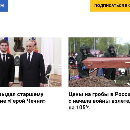
АМ
ПОДПИСАТЬСЯ В 
выдал старшему
Цены на гробы в Росс
ие «Герой Чечни»
с начала войны взлете
на 105%