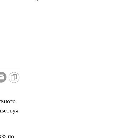
льного
льствуя
,7% по