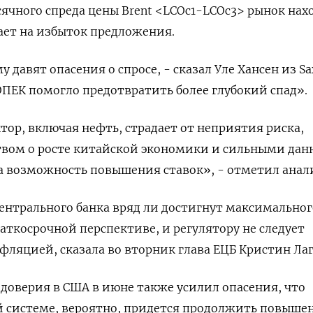
сячного спреда цены Brent <LCOc1-LCOc3> рынок нах
вает на избыток предложения.
давят опасения о спросе, - сказал Уле Хансен из Sa
ПЕК помогло предотвратить более глубокий спад».
тор, включая нефть, страдает от неприятия риска,
твом о росте китайской экономики и сильными да
а возможность повышения ставок», - отметил анал
ентрального банка вряд ли достигнут максимальног
аткосрочной перспективе, и регулятору не следует
нфляцией, сказала во вторник глава ЕЦБ Кристин Лаг
 доверия в США в июне также усилил опасения, что
й системе, вероятно, придется продолжить повыше