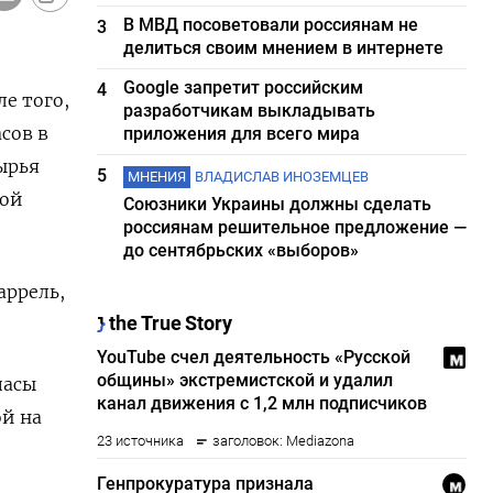
В МВД посоветовали россиянам не
3
делиться своим мнением в интернете
Google запретит российским
4
е того,
разработчикам выкладывать
сов в
приложения для всего мира
ырья
5
МНЕНИЯ
ВЛАДИСЛАВ ИНОЗЕМЦЕВ
ной
Союзники Украины должны сделать
россиянам решительное предложение —
до сентябрьских «выборов»
аррель,
пасы
ой на