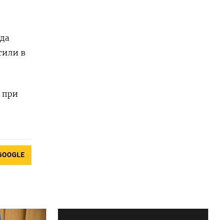
ода
тили в
 при
GOOGLE