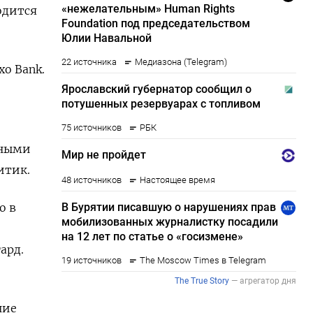
одится
xo Bank.
нными
итик.
о в
ард.
ние