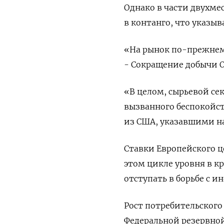
Однако в части двухме
в контанго, что указы
«На рынок по-прежнему 
- Сокращение добычи О
«В целом, сырьевой сек
вызванного беспокойс
из США, указавшими н
Ставки Европейского ц
этом цикле уровня в кр
отступать в борьбе с и
Рост потребительского
Федеральной резервно