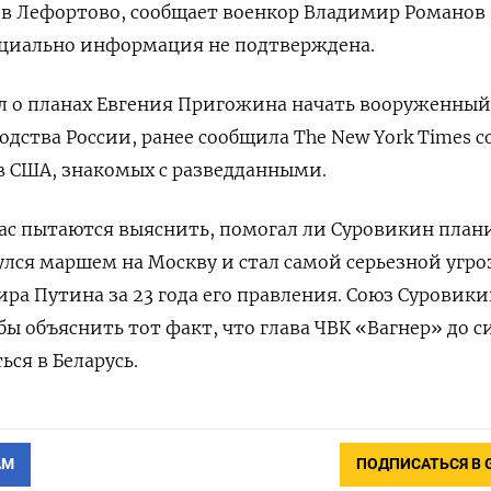
в Лефортово, сообщает военкор Владимир Романов 
иально информация не подтверждена.
ал о планах Евгения Пригожина начать вооруженны
дства России, ранее сообщила The New York Times с
в США, знакомых с разведданными.
час пытаются выяснить, помогал ли Суровикин план
лся маршем на Москву и стал самой серьезной угро
ра Путина за 23 года его правления. Союз Суровики
ы объяснить тот факт, что глава ЧВК «Вагнер» до с
ся в Беларусь.
АМ
ПОДПИСАТЬСЯ В 