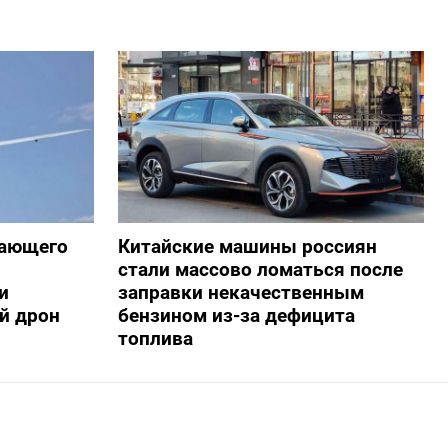
жающего
Китайские машины россиян
стали массово ломаться после
и
заправки некачественным
й дрон
бензином из-за дефицита
топлива