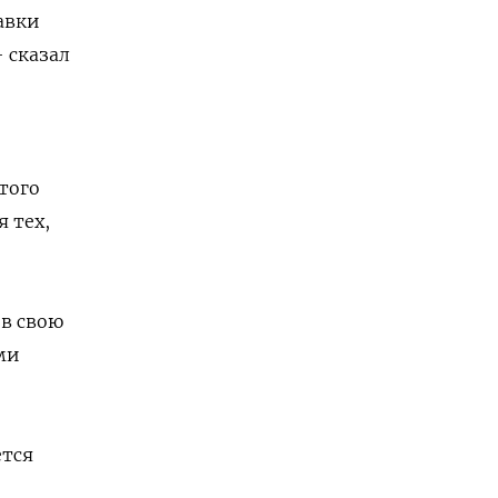
авки
 сказал
того
я тех,
в свою
ми
ется