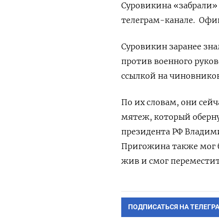
Суровикина «забрали» 
телеграм-канале.
Офиц
Суровикин заранее зн
против военного руково
ссылкой на чиновнико
По их словам, они сей
мятеж, который оберну
президента РФ Владими
Пригожина также мог б
жив и смог переместить
ПОДПИСАТЬСЯ НА ТЕЛЕГР