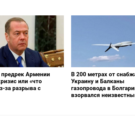
 предрек Армении
В 200 метрах от снаб
ризис или «что
Украину и Балканы
з-за разрыва с
газопровода в Болгари
взорвался неизвестны