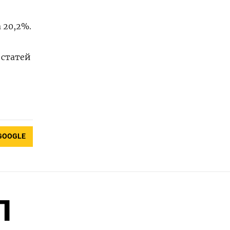
 20,2%.
 статей
—
GOOGLE
П