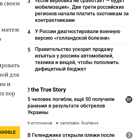
«Если вербовка не сработает — будет
3
в своем
мобилизация». Две трети российских
регионов начали платить охотникам за
контрактниками
й мятеж
У России диагностировали военную
4
версию «голландской болезни»
о
Правительство ускорит продажу
5
изъятых у россиян автомобилей,
техники и вещей, чтобы пополнить
ировать
дефицитный бюджет
зой для
на и
их пор
GOOGLE