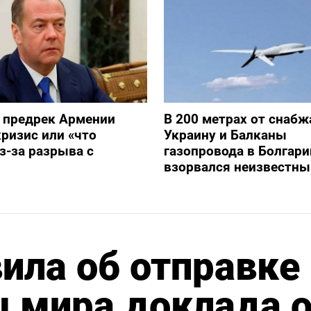
 предрек Армении
В 200 метрах от снаб
ризис или «что
Украину и Балканы
з-за разрыва с
газопровода в Болгари
взорвался неизвестны
ила об отправке
 мира доклада 