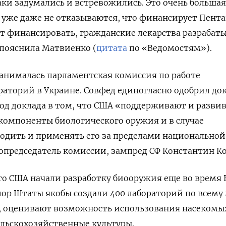
аки задумались и встревожились. Это очень большая
И уже даже не отказываются, что финансирует Пента
ет финансировать, гражданские лекарства разрабаты
 пояснила Матвиенко (
цитата
по «Ведомостям»).
анималась парламентская комиссия по работе
аторий в Украине. Совфед единогласно одобрил до
вод доклада в том, что США «поддерживают и разви
 компоненты биологического оружия и в случае
одить и применять его за пределами национальной
опредседатель комиссии, зампред СФ Константин Ко
что США начали разработку биооружия еще во время
пор Штаты якобы создали 400 лабораторий по всему
и, оценивают
возможность использования насекомы
ельскохозяйственные культуры.