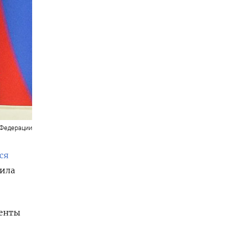
 Федерации
ся
вила
менты