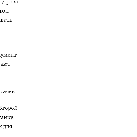
 угроза
гон.
вать.
кумент
вают
сачев.
 Второй
 миру,
х для