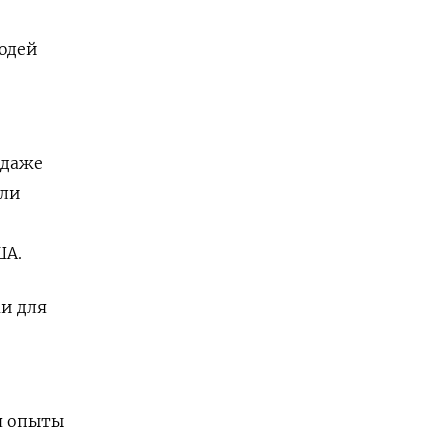
юдей
 даже
али
е
ША.
и для
я опыты