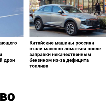
жающего
Китайские машины россиян
стали массово ломаться после
и
заправки некачественным
й дрон
бензином из-за дефицита
топлива
 во
о