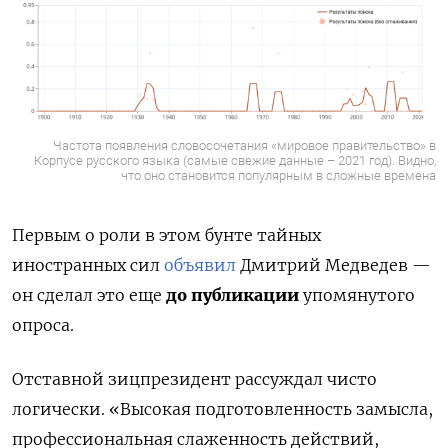
Частота появления словосочетания «мировое правительство» в
Корпусе русского языка (самые свежие данные – 2021 год). Видно,
что оно становится популярным в сложные времена
Первым о роли в этом бунте тайных
иностранных сил
объявил
Дмитрий Медведев —
он сделал это еще
до публикации
упомянутого
опроса.
Отставной зицпрезидент рассуждал чисто
логически. «Высокая подготовленность замысла,
профессиональная слаженность действий,