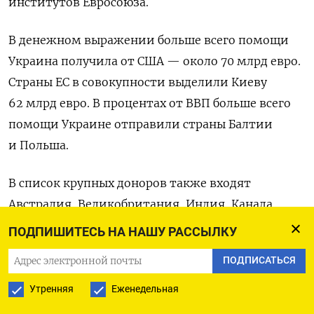
институтов Евросоюза.
В денежном выражении больше всего помощи
Украина получила от США — около 70 млрд евро.
Страны ЕС в совокупности выделили Киеву
62 млрд евро. В процентах от ВВП больше всего
помощи Украине отправили страны Балтии
и Польша.
В список крупных доноров также входят
Австралия, Великобритания, Индия, Канада,
Китай, Новая Зеландия, Норвегия, Тайвань,
ПОДПИШИТЕСЬ НА НАШУ РАССЫЛКУ
Турция, Швейцария, Южная Корея и Япония.
ПОДПИСАТЬСЯ
В общей сложности они предоставили Украине
около 23 млрд евро. Еще примерно 13 млрд евро
Утренняя
Еженедельная
приходится на международные финансовые