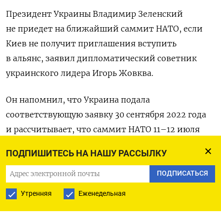
Президент Украины Владимир Зеленский
не приедет на ближайший саммит НАТО, если
Киев не получит приглашения вступить
в альянс, заявил дипломатический советник
украинского лидера Игорь Жовква.
Он напомнил, что Украина подала
соответствующую заявку 30 сентября 2022 года
и рассчитывает, что саммит НАТО 11–12 июля
в Вильнюсе даст на нее ответ.
ПОДПИШИТЕСЬ НА НАШУ РАССЫЛКУ
«Эта заявка сейчас находится на столах лидеров
ПОДПИСАТЬСЯ
союзников по НАТО. Вильнюсский саммит
Утренняя
Еженедельная
был бы очень хорошим началом для ответа на эту
заявку. И под ответом мы подразумеваем