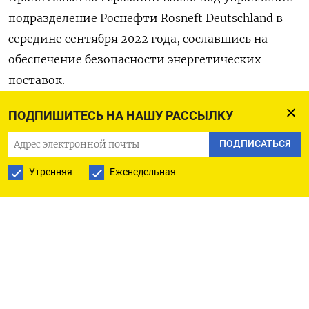
подразделение Роснефти Rosneft Deutschland в
середине сентября 2022 года, сославшись на
обеспечение безопасности энергетических
поставок.
ПОДПИШИТЕСЬ НА НАШУ РАССЫЛКУ
До введения санкций ЕС Eni должна была
полагаться на поставки сырья из России в Шведт,
ПОДПИСАТЬСЯ
сказал пресс-секретарь компании. Shell,
Утренняя
Еженедельная
владеющая 37,5% акций НПЗ Шведт, уже входит
в число клиентов гданьского нефтяного
терминала.
В июне казахская государственная нефтяная
компания Казмунайгаз и Rosneft Deutschland
подписали договор о ежемесячных поставках