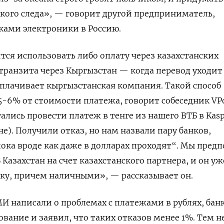
сского следа», — говорит другой предприниматель,
ами электроники в Россию.
ится использовать либо оплату через казахстанских
 транзита через Кыргызстан — когда перевод уходит
оплачивает кыргызстанская компания. Такой способ
 5-6% от стоимости платежа, говорит собеседник VPo
лись провести платеж в тенге из нашего ВТБ в Kasp
не). Получили отказ, но нам назвали пару банков,
ока вроде как даже в долларах проходят“. Мы пред
 Казахстан на счет казахстанского партнера, и он уж
вку, причем наличными», — рассказывает он.
МИ написали о проблемах с платежами в рублях, бан
вание и заявил, что таких отказов менее 1%. Тем н