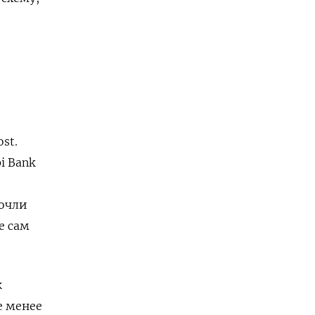
st.
i Bank
почли
е сам
к
е менее