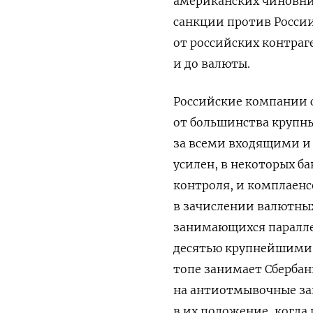
американских чиновни
санкции против России
от российских контраг
и до валюты.
Российские компании 
от большинства крупны
за всеми входящими и
усилен, в некоторых б
контроля, и комплаенс
в зачислении валютны
занимающихся параллел
десятью крупнейшими б
топе занимает Сбербан
на антиотмывочные за
в их положение, когда 