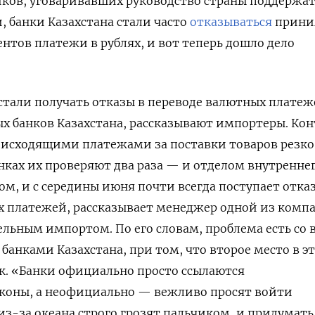
ков, уговаривавших руководство страны поддержа
, банки Казахстана стали часто
отказываться
прини
ентов платежи в рублях, и вот теперь дошло дело
стали получать отказы в переводе валютных платеж
х банков Казахстана, рассказывают импортеры. Ко
 исходящими платежами за поставки товаров резко
анках их проверяют два раза — и отделом внутренне
ом, и с середины июня почти всегда поступает отка
х платежей, рассказывает менеджер одной из комп
ьным импортом. По его словам, проблема есть со 
анками Казахстана, при том, что второе место в э
к. «Банки официально просто ссылаются
коны, а неофициально — вежливо просят войти
из-за океана строго грозят пальчиком, и придумать