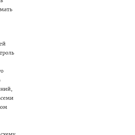
ть
мать
ей
нтроль
го
з
аний,
всеми
том
 схему,