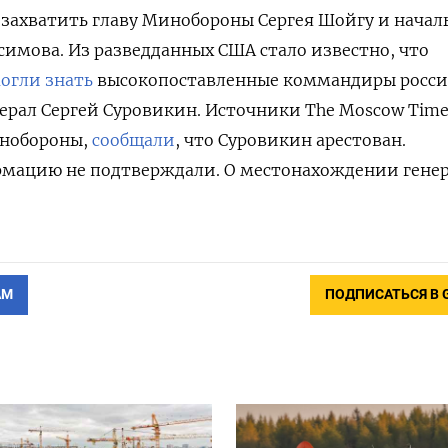
захватить главу Минобороны Сергея Шойгу и начал
симова. Из разведданных США стало известно, что
огли знать
высокопоставленные коммандиры росс
нерал Сергей Суровикин. Источники The Moscow Time
инобороны,
сообщали
, что Суровикин арестован.
мацию не подтверждали. О местонахождении гене
АМ
ПОДПИСАТЬСЯ В 