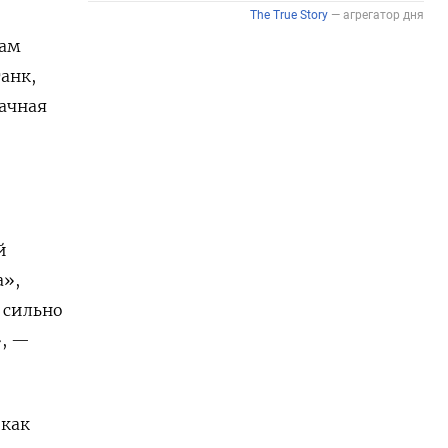
сам
анк,
бачная
й
а»,
 сильно
», —
 как