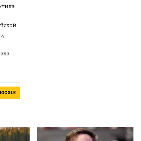
ьника
ийской
s,
рала
GOOGLE