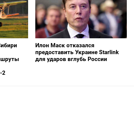
Сибири
Илон Маск отказался
предоставить Украине Starlink
ршруты
для ударов вглубь России
-2