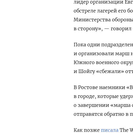
лидер организации Ев
обстреле лагерей его б
Министерства обороны
в сторону», — говорил 
Пока одни подразделен
и организовали марш н
Южного военного округ
и Шойгу «сбежали» отт
В Ростове наемники «
в городе, которые уде
о завершении «марша с
отправятся обратно в п
Как позже
писала
The W