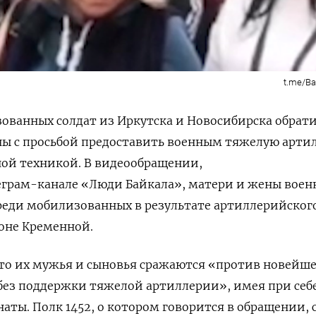
t.me/Ba
ованных солдат из Иркутска и Новосибирска обрат
ны с просьбой предоставить военным тяжелую арти
ной техникой. В видеообращении,
еграм-канале «Люди Байкала», матери и жены воен
среди мобилизованных в результате артиллерийског
йоне Кременной.
о их мужья и сыновья сражаются «против новейш
без поддержки тяжелой артиллерии», имея при себ
наты. Полк 1452, о котором говорится в обращении, 