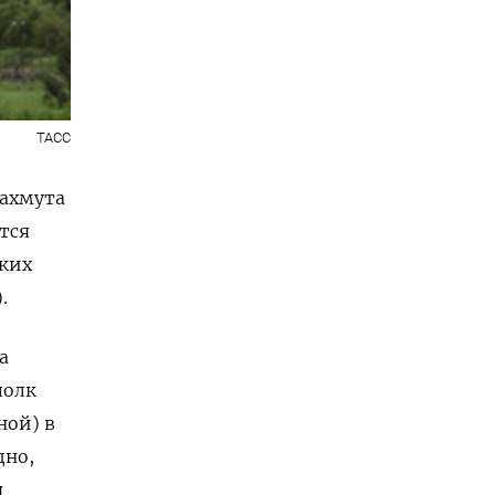
ТАСС
Бахмута
тся
ских
.
а
полк
ной) в
дно,
я