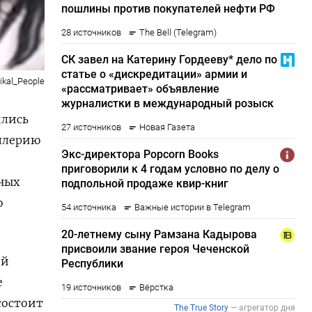
ikal_People
ились
ллерию
ных
о
ей
е
состоит