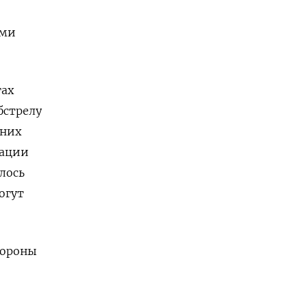
ами
гах
бстрелу
 них
уации
лось
могут
бороны