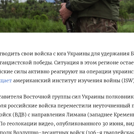
тводить свои войска с юга Украины для удержания 
гандистской победы. Ситуация в этом регионе остае
йские силы активно реагируют на операции украин
щает
американский институт изучения войны (ISW)
авителя Восточной группы сил Украины полковник
июля российские войска переместили неуточненный 
йск (ВДВ) с направления Лимана (западнее Кремен
По геолокации видео, опубликованного 30 июня, ви
 полк Воздушно-десантных войск (106-я гвардейска