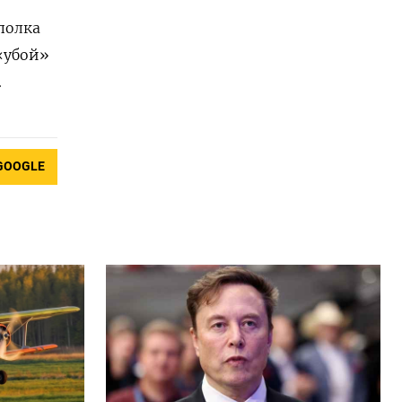
полка
 «убой»
.
GOOGLE