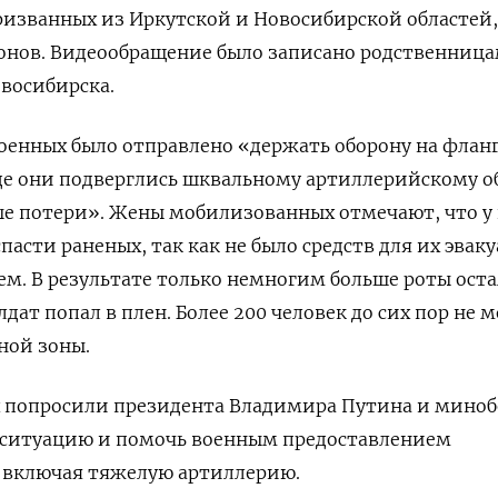
ризванных из Иркутской и Новосибирской областей,
ионов. Видеообращение было записано родственниц
восибирска.
оенных было отправлено «держать оборону на флан
де они подверглись шквальному артиллерийскому о
ые потери». Жены мобилизованных отмечают, что у
асти раненых, так как не было средств для их эвак
ем. В результате только немногим больше роты оста
лдат попал в плен. Более 200 человек до сих пор не 
ной зоны.
 попросили президента Владимира Путина и мино
 ситуацию и помочь военным предоставлением
 включая тяжелую артиллерию.