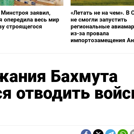
 Минстроя заявил,
«Летать не на чем». В 
я опередила весь мир
не смогли запустить
ву строящегося
региональные авиама
из-за провала
импортозамещения Ан
ржания Бахмута
я отводить войс