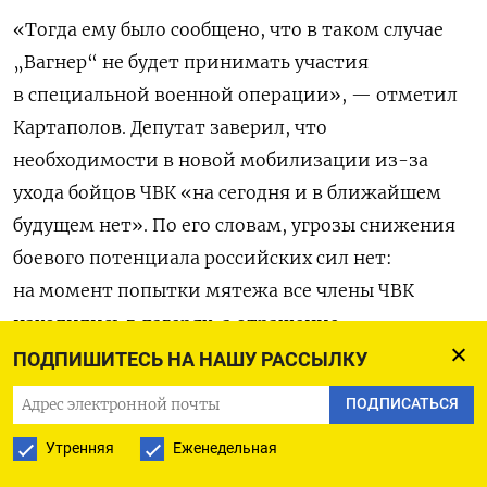
«Тогда ему было сообщено, что в таком случае
„Вагнер“ не будет принимать участия
в специальной военной операции», — отметил
Картаполов. Депутат заверил, что
необходимости в новой мобилизации из-за
ухода бойцов ЧВК «на сегодня и в ближайшем
будущем нет». По его словам, угрозы снижения
боевого потенциала российских сил нет:
на момент попытки мятежа все члены ЧВК
находились в лагерях, а отражение
контрнаступления ВСУ «шло практически без
ПОДПИШИТЕСЬ НА НАШУ РАССЫЛКУ
их участия».
ПОДПИСАТЬСЯ
Мятеж Пригожина завершился вечером
Утренняя
Еженедельная
24 июня, когда колоннам ЧВК оставалось около