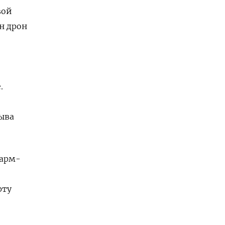
вой
н дрон
.
ыва
Шарм-
рту