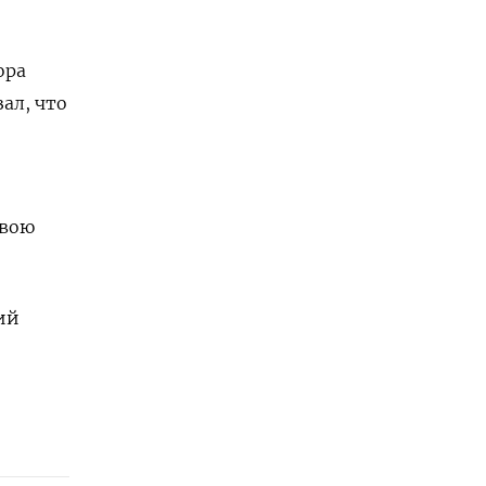
ора
ал, что
свою
ий