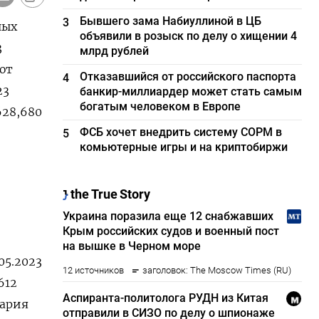
Бывшего зама Набиуллиной в ЦБ
3
ных
объявили в розыск по делу о хищении 4
3
млрд рублей
ют
Отказавшийся от российского паспорта
4
23
банкир-миллиардер может стать самым
богатым человеком в Европе
 628,680
ФСБ хочет внедрить систему СОРМ в
5
комьютерные игры и на криптобиржи
.05.2023
612
Мария