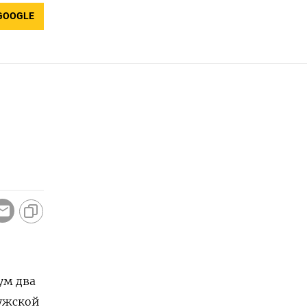
GOOGLE
ум два
лужской