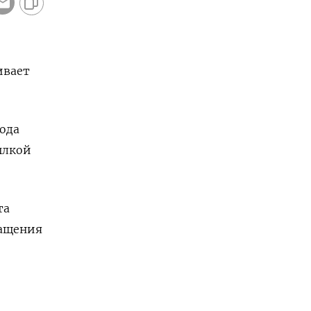
ивает
ода
сылкой
та
ращения