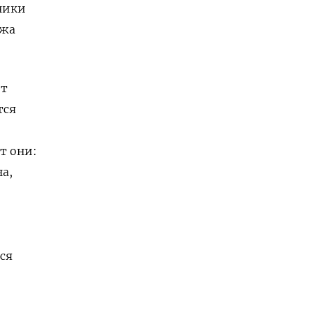
ники
ежа
ет
тся
т они:
а,
ся