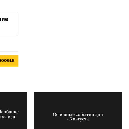
ние
GOOGLE