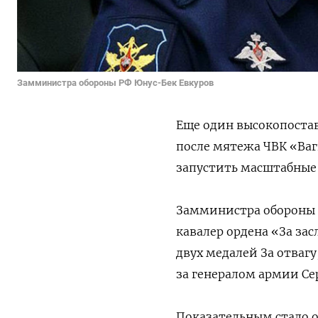
Замминистра обороны РФ Юнус-Бек Евкуров
Еще один высокопостав
после мятежа ЧВК «Ваг
запустить масштабные
Замминистра обороны Ю
кавалер ордена «За за
двух медалей За отваг
за генералом армии С
Показательным стало о