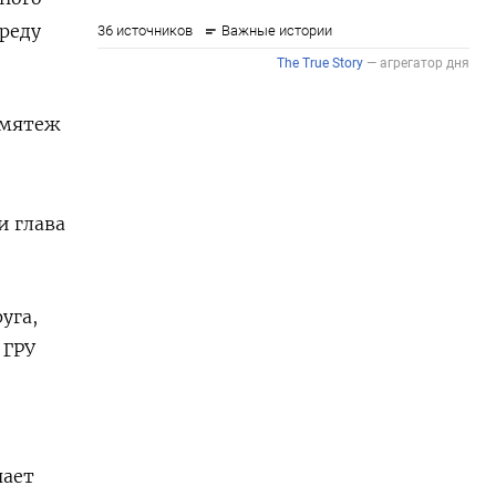
среду
 мятеж
и глава
уга,
 ГРУ
чает