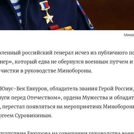
Мино
ленный российский генерал исчез из публичного п
нер», который едва не обернулся военным путчем и
 чистки в руководстве Минобороны.
нус-Бек Евкуров, обладатель звания Герой России
слуги перед Отечеством», ордена Мужества и облада
у, перестал появляться на мероприятиях Миноборон
ергеем Суровикиным.
тсутствие Евкурова на совещании руководства вое