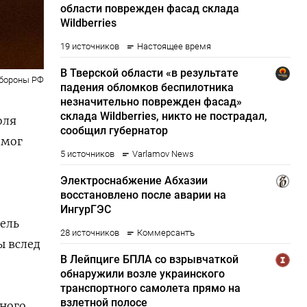
бороны РФ
оля
 мог
,
тель
ы вслед
нного