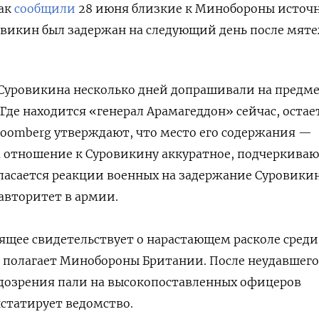
Как
сообщили
28 июня близкие к Минобороны источ
овикин был задержан на следующий день после мят
 Суровикина несколько дней допрашивали на предм
Где находится «генерал Арамагеддон» сейчас, остае
oomberg утверждают, что место его содержания —
 отношение к Суровикину аккуратное, подчеркиваю
пасается реакции военных на задержание Суровикин
авторитет в армии.
ящее свидетельствует о нарастающем расколе среди
 полагает Минобороны Британии. После неудавшего
озрения пали на высокопоставленных офицеров
статирует ведомство.