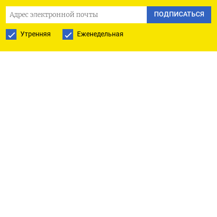
курс рубля оптимальным и ждет его укрепления.
ПОДПИСАТЬСЯ
Ранее же четверговые потери рубля в моменте
Утренняя
Еженедельная
превышали три процента, доллар утром достиг
отметки 93,85 впервые с 28 марта прошлого
года, евро отметился на 102,01 впервые с той же
даты, юань дорожал до 12,92 впервые с 14 апреля
2022 года.
«С технической точки зрения ближайшим
сопротивлением для пары доллар/рубль
выступает район 93,8 рубля, который является
коррекцией в 61,8% относительно волны
снижения от максимумов к минимумам
прошлого года», - отметил Богдан Зварич из
Банки.ру.