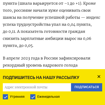
пункта (шкала варьируется от –1 до +1). Кроме
того, россияне начали хуже оценивать свои
шансы на получение успешной работы — индекс
успеха трудоустройства упал на 0,04 пункта,
до 0,11. А показатель готовности граждан
снизить зарплатные амбиции вырос на 0,06
пункта, до 0,05.
В апреле 2023 года в России зафиксировали
рекордный уровень кадрового голода
в промышленности с 1996 года. В этот месяц
ПОДПИШИТЕСЬ НА НАШУ РАССЫЛКУ
более трети (35%) промышленных предприятий
заявили о дефиците сотрудников. Минтруда
ПОДПИСАТЬСЯ
в апреле
оценивало
число незакрытых вакансий
Утренняя
Еженедельная
в промышленности, производстве и сельском