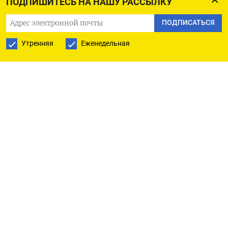
ПОДПИШИТЕСЬ НА НАШУ РАССЫЛКУ
Доллар не растеряет набранное в ближайшее
ПОДПИСАТЬСЯ
время, согласно опросу 80 валютных стратегов,
проведенному с 30 июня по 5 июля, несмотря на
Утренняя
Еженедельная
то что некоторые крупные ЦБ, такие как
Европейский центральный банк и Банк Англии,
намерены продолжать повышать ставки еще
дольше.
«Сужение рынка труда в США может помочь
экономике и доллару в очень краткосрочной
перспективе, - сказал Кит Юкес из Societe
Generale. - Даже если мы увидим сближение
(процентных) ставок, кажется маловероятным,
что новый масштабный восходящий тренд евро
начнется без усиления роста». Большинство