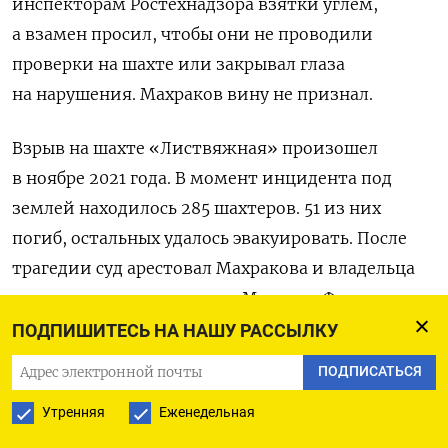
инспекторам Ростехнадзора взятки углем,
а взамен просил, чтобы они не проводили
проверки на шахте или закрывал глаза
на нарушения. Махраков вину не признал.
Взрыв на шахте «Листвяжная» произошел
в ноябре 2021 года. В момент инцидента под
землей находилось 285 шахтеров. 51 из них
погиб, остальных удалось эвакуировать. После
трагедии суд арестовал Махракова и владельца
предприятия миллионера Михаила Федяева.
Последнего отпустили под подписку о невыезде
ПОДПИШИТЕСЬ НА НАШУ РАССЫЛКУ
летом 2022 года.
ПОДПИСАТЬСЯ
До инцидента на шахте в течение года было
Утренняя
Еженедельная
выявлено 914 нарушений, работу «Листвяжной»