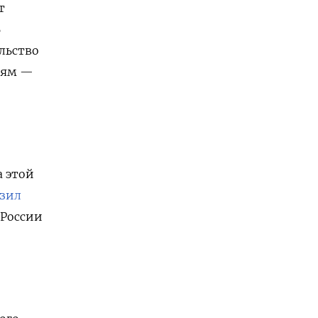
т
%
льство
лям —
а этой
зил
 России