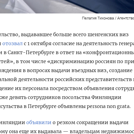
Пелагия Тихонова / Агентств
ульство, выдававшее больше всего шенгенских виз
и
отозвал
с 1 октября согласие на деятельность гене
и в Санкт-Петербурге в ответ на «конфронтационн
стей», в том числе «дискриминацию россиян по пр
ждения в вопросах выдачи въездных виз, создание
льной деятельности российских представительств 
щение их персонала посредством объявления сотру
Также девять сотрудников посольства Финляндии
сульства в Петербурге объявлены persona non grata.
Финляндии
объявили
о резком сокращении выдачи
ому она еще их выдавала — владельцам недвижимос