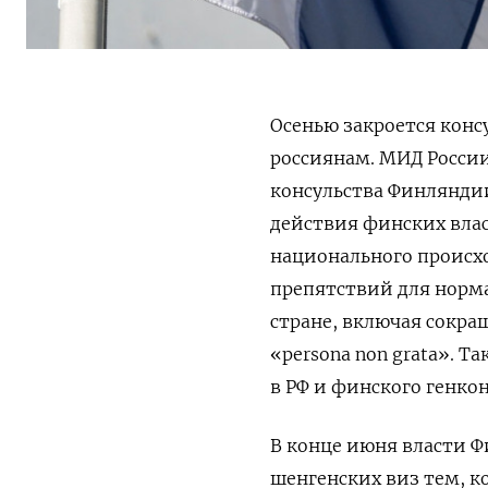
Осенью закроется конс
россиянам. МИД Росси
консульства Финлянди
действия финских вла
национального происхо
препятствий для норма
стране, включая сокра
«persona non grata». 
в РФ и финского генкон
В конце июня власти 
шенгенских виз тем, к