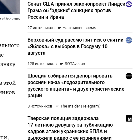
о «Москва»
рального
ые
изнаку
в этой
дников
ти,