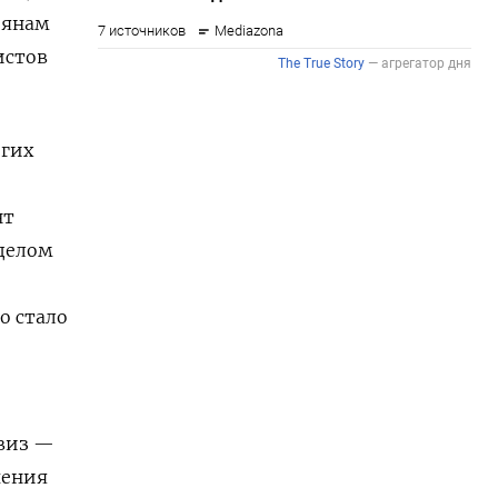
иянам
истов
огих
нт
 делом
о стало
 виз —
чения