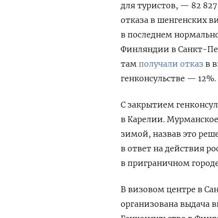
для туристов, — 82 827
отказа в шенгенских в
в последнем нормально
Финляндии в Санкт-Пе
там
получали отказ
в в
генконсульстве — 12%.
С закрытием генконсул
в Карелии. Мурманское
зимой, назвав это ре
в ответ на действия р
в приграничном городе
В визовом центре в Сан
организована выдача в