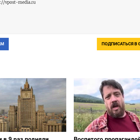
s://vpost-media.ru
АМ
ПОДПИСАТЬСЯ В 
 в 9 раз подняли
Воспетого пропагандо