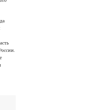
ого
ода
й
асть
России.
т
я