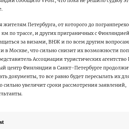
яндии сообщило VPost, что пока не решило судьбу эт
.
бря жителям Петербурга, от которого до погранперех
8 км по трассе, и других приграничных с Финляндие
ащаться за визами, ВНЖ и по всем другим вопросам
и в Москве, что сильно снизит их возможности поп
представитель Ассоциации туристических агентство 
вый центр Финляндии в Санкт-Петербурге продолжи
ть документы, то все равно будет пересылать их дл
то сильно увеличит сроки рассмотрения заявлений,
ультанты.
st