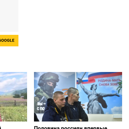
GOOGLE
й
Половина россиян впервые