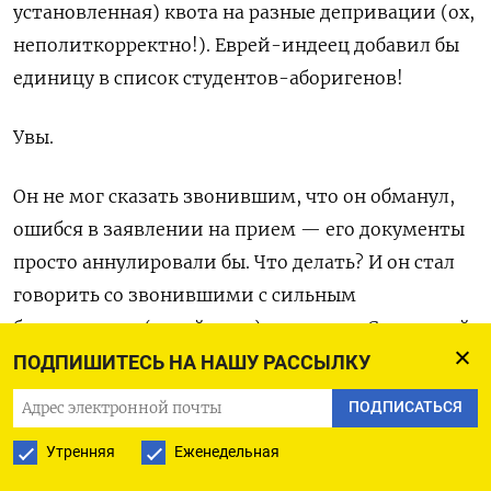
установленная) квота на разные депривации (ох,
неполиткорректно!). Еврей-индеец добавил бы
единицу в список студентов-аборигенов!
Увы.
Он не мог сказать звонившим, что он обманул,
ошибся в заявлении на прием — его документы
просто аннулировали бы. Что делать? И он стал
говорить
со звонившими с сильным
бруклинским (еврейским) акцентом. Секундный
шок на той стороне трубки – и звонившие
ПОДПИШИТЕСЬ НА НАШУ РАССЫЛКУ
понимали, в чем дело, и вежливо прощались.
ПОДПИСАТЬСЯ
Он благополучно поступил в Йельский
Утренняя
Еженедельная
университет.