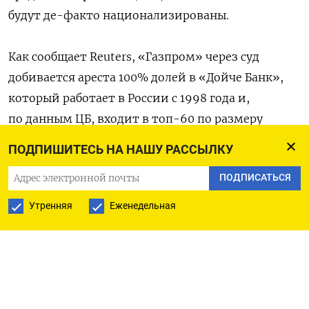
будут де-факто национализированы.
Как сообщает Reuters, «Газпром» через суд
добивается ареста 100% долей в «Дойче Банк»,
который работает в России с 1998 года и,
по данным ЦБ, входит в топ-60 по размеру
активов в стране.
ПОДПИШИТЕСЬ НА НАШУ РАССЫЛКУ
Требование заявлено в рамках иска на 22 млрд
ПОДПИСАТЬСЯ
рублей, который «Газпром» подал
Утренняя
Еженедельная
к материнской структуре банка — Deutsche
Bank.
Истцом выступает холдинг
«Русхимальянс», учрежденный на паритетных
началах «Газпромом» и «Русгаздобычей»,
в прошлом принадлежавшей структурам