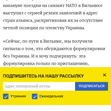
накануне поездки на саммит НАТО в Вильнюсе
выступил с серией резких заявлений в адрес
стран альянса, раскритиковав их за отсутствие
четкой позиции по членству Украины.
«Сейчас, по пути в Вильнюс, мы получили
сигналы о том, что обсуждаются формулировки
без Украины. И я хочу подчеркнуть: эта
формулировка только по приглашению,
а не по членству Украины. Беспрецедентно
ПОДПИШИТЕСЬ НА НАШУ РАССЫЛКУ
и абсурдно — когда нет временных рамок и для
приглашения (!), и для членства Украины», —
ПОДПИСАТЬСЯ
написал
Зеленский в своем телеграм-канале.
Утренняя
Еженедельная
Он добавил, что у НАТО, похоже, нет готовности