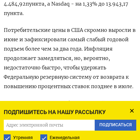
4.484,92​ пункта, а Nasdaq - на 1,33% до 13.943,17
пункта.
Потребительские цены в США скромно выросли в
июне и зафиксировали самый слабый годовой
подъем более чем за два года. Инфляция
продолжает замедляться, но, вероятно,
недостаточно быстро, чтобы удержать
Федеральную резервную систему от возврата к
повышению процентных ставок позднее в июле.
«Отчет CPI оказался слабее ожиданий как
ПОДПИШИТЕСЬ НА НАШУ РАССЫЛКУ
относительно основного, так и базового
показателя, и рынки отреагировали на него
ПОДПИСАТЬСЯ
положительно», - сказал Арт Хоган из B Riley
Утренняя
Еженедельная