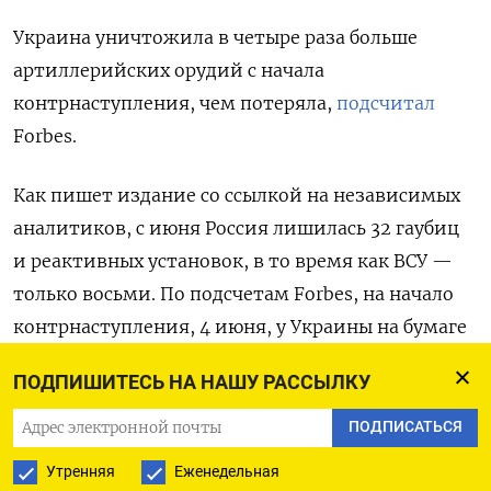
Украина уничтожила в четыре раза больше
артиллерийских орудий с начала
контрнаступления, чем потеряла,
подсчитал
Forbes.
Как пишет издание со ссылкой на независимых
аналитиков, с июня Россия лишилась 32 гаубиц
и реактивных установок, в то время как ВСУ —
только восьми. По подсчетам Forbes, на начало
контрнаступления, 4 июня, у Украины на бумаге
было не менее 2500 крупнокалиберных орудий
ПОДПИШИТЕСЬ НА НАШУ РАССЫЛКУ
и пусковых установок, у России — около 4500.
ПОДПИСАТЬСЯ
Украина побеждает в артиллерийской войне
Утренняя
Еженедельная
за счет поставленных западных систем, которые