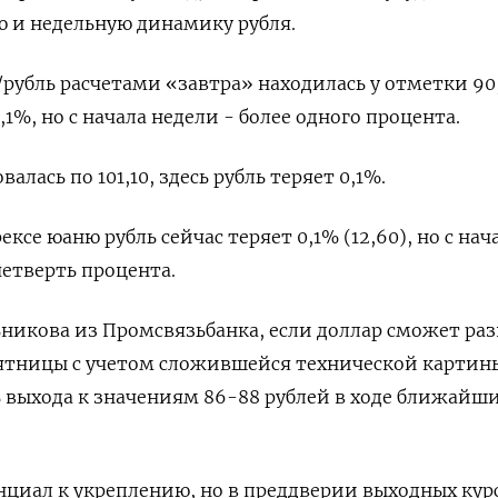
 и недельную динамику рубля.
р/рубль расчетами «завтра» находилась у отметки 90,
,1%, но с начала недели - более одного процента.
алась по 101,10, здесь рубль теряет 0,1%.
се юаню рубль сейчас теряет 0,1% (12,60), но с нач
четверть процента.
никова из Промсвязьбанка, если доллар сможет ра
ятницы с учетом сложившейся технической картины
 выхода к значениям 86-88 рублей в ходе ближайш
енциал к укреплению, но в преддверии выходных кур