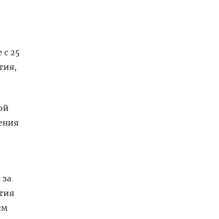
 с 25
тия,
ой
шения
 за
ытия
ем