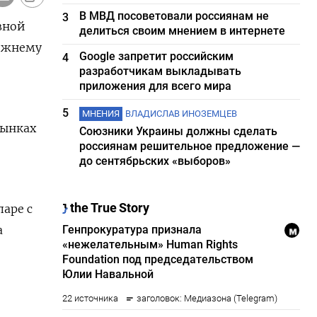
В МВД посоветовали россиянам не
3
вной
делиться своим мнением в интернете
режнему
Google запретит российским
4
разработчикам выкладывать
приложения для всего мира
5
МНЕНИЯ
ВЛАДИСЛАВ ИНОЗЕМЦЕВ
рынках
Союзники Украины должны сделать
россиянам решительное предложение —
до сентябрьских «выборов»
аре с
а