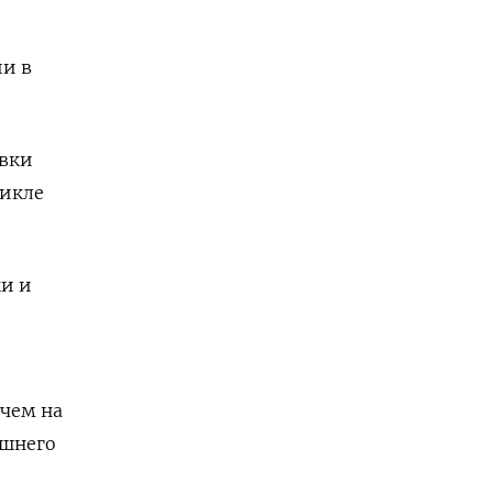
ии в
авки
цикле
ки и
 чем на
ашнего