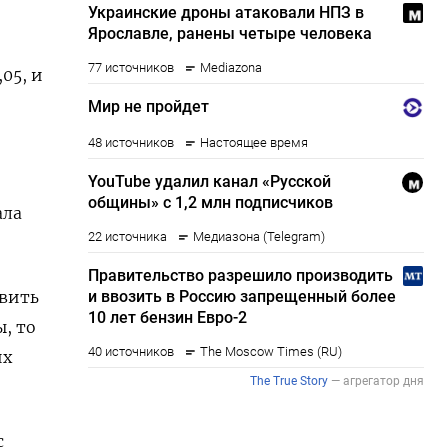
05, и
ала
звить
, то
их
с