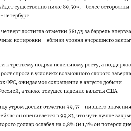
 уйдет существенно ниже 89,50», - более осторожны
-Петербург.
четверг достигла отметки $81,75 за баррель впервые
чные котировки - вблизи уровня вчерашнего закры
и к третьему подряд недельному росту, а поддержк
рост спроса в условиях возможного скорого завер
к ФРС, ожидаемое сокращение в августе добычи
Россией, а также текущее падение валюты США.
ицу утром достиг отметки 99,57 - низшего значения
сейчас он оценивается в 99,83, что чуть лучше закр
торого доллар ослабел на 0,8% (и 1,1% он потерял дн