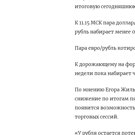
итоговую сегодняшнюю
К 11.15 МСК пара долла
рубль набирает менее 0
Пара евро/рубль котиров
К дорожающему на форек
недели пока набирает 
По мнению Егора Жиль
снижение по итогам п
появится возможность
торговых сессий.
«У рубля остается пот