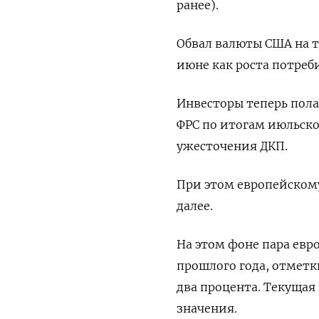
ранее).
Обвал валюты США на 
июне как роста потреб
Инвесторы теперь пол
ФРС по итогам июльск
ужесточения ДКП.
При этом европейскому
далее.
На этом фоне пара евр
прошлого года, отметки
два процента. Текущая 
значения.