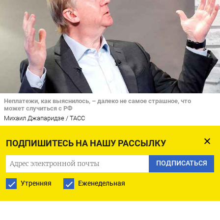
Неплатежи, как выяснилось, – далеко не самое страшное, что
может случиться с РФ
Михаил Джапаридзе / ТАСС
ПОДПИШИТЕСЬ НА НАШУ РАССЫЛКУ
Возможно, кто-то вспомнит, что к Глазго была
приписана яхта Дункан, на которой герои Жюля
ПОДПИСАТЬСЯ
Верна искали пропавшего капитана Гранта. Но
Утренняя
Еженедельная
что ищет наш автор? И стоит ли эта статья того,
чтобы ее написать и прочесть?