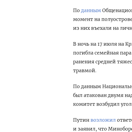
По
данным
Общенацион
момент на полуостров
из них въехали на лич
В ночь на 17 июля на 
погибла семейная
пара
ранения средней тяжес
травмой.
По данным Национальн
был атакован двумя н
комитет возбудил уголо
Путин
возложил
ответ
и заявил, что Минобор