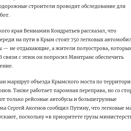
одорожные строители проводят обследование для
бот.
кого края Вениамин Кондратьев рассказал, что
череди на пути в Крым стоят 750 легковых автомоби
ы — не отдыхающие, а жители полуострова, которы
В связи с этим он
попросил
Минтранс обеспечить
ение.
тан маршрут объезда Крымского моста по территор
нов. Также работает паромная переправа, но со ст
т только рейсовые автобусы и большегрузные
ма Сергей Аксенов сообщил Путину, что легковые 
пускают, поскольку «в приоритете грузы министерст