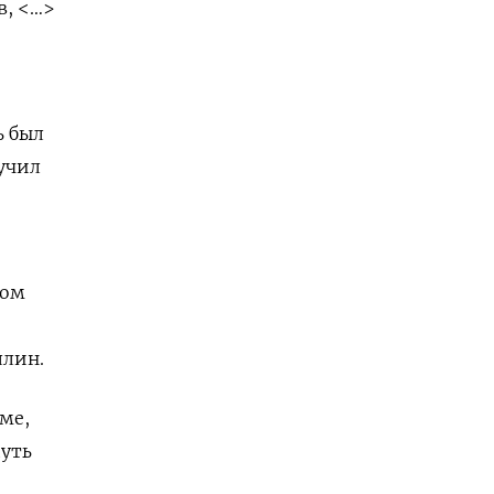
в, <…>
ь был
учил
дом
ллин.
ме,
путь