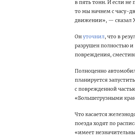
в пять тонн. И если н
то мы начнем с часу-д
движении», — сказал 
Он
уточнил
, что в рез
разрушен полностью и 
повреждения, сместивш
Полноценно автомобил
планируется запустить 
с поврежденной часть
«Большегрузными кран
Что касается железнод
поезда ходят по распи
«имеет незначительны