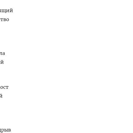
оящий
ство
ла
ой
ост
й
дрыв