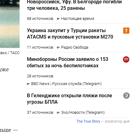
вко / ТАСС
уже
альше —