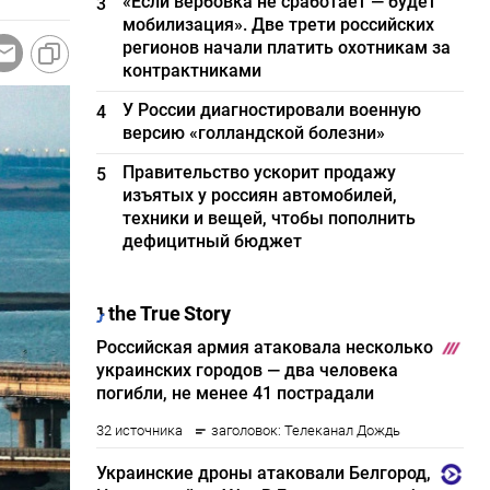
«Если вербовка не сработает — будет
3
мобилизация». Две трети российских
регионов начали платить охотникам за
контрактниками
У России диагностировали военную
4
версию «голландской болезни»
Правительство ускорит продажу
5
изъятых у россиян автомобилей,
техники и вещей, чтобы пополнить
дефицитный бюджет