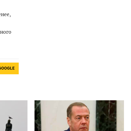
енее,
тного
GOOGLE