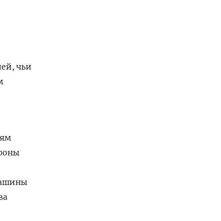
лей, чьи
м
иям
ороны
машины
ва