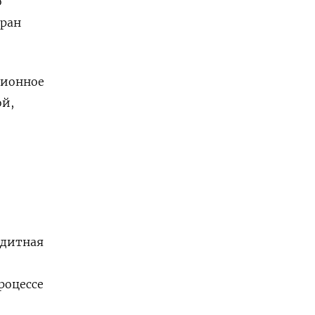
о
тран
ционное
ой,
едитная
роцессе