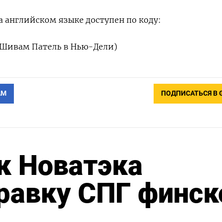
 английском языке доступен по коду:
 Шивам Патель в Нью-Дели)
АМ
ПОДПИСАТЬСЯ В 
к Новатэка
равку СПГ финск