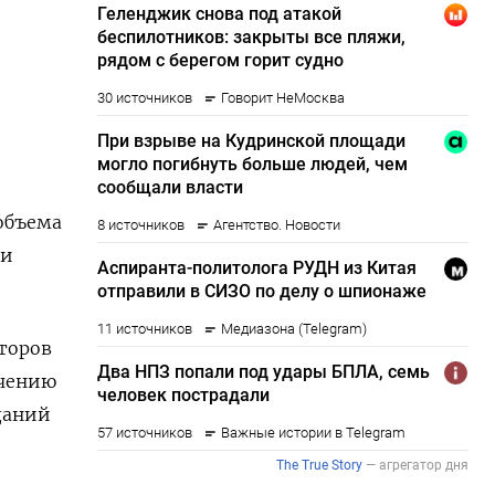
 объема
ки
торов
очению
даний