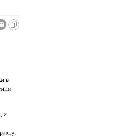
ки в
ения
, и
ракту,