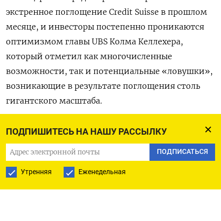
экстренное поглощение Credit Suisse в прошлом
месяце, и инвесторы постепенно проникаются
оптимизмом главы UBS Колма Келлехера,
который отметил как многочисленные
возможности, так и потенциальные «ловушки»,
возникающие в результате поглощения столь
гигантского масштаба.
Несколько управляющих фондами, владеющих
ПОДПИШИТЕСЬ НА НАШУ РАССЫЛКУ
акциями UBS, сказали Рейтер, что по их мнению,
ПОДПИСАТЬСЯ
UBS приобрел Credit Suisse по хорошей цене, а
некоторые даже назвали эту сделку «кражей».
Утренняя
Еженедельная
«Я думаю, что UBS довольно скромно оценивает
истинные размеры выгоды, которые он может