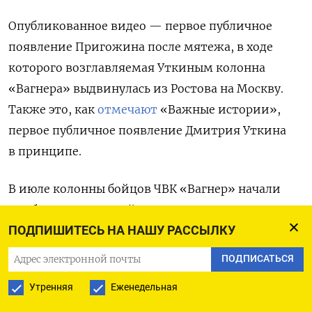
Опубликованное видео — первое публичное
появление Пригожина после мятежа, в ходе
которого возглавляемая Уткиным колонна
«Вагнера» выдвинулась из Ростова на Москву.
Также это, как
отмечают
«Важные истории»,
первое публичное появление Дмитрия Уткина
в принципе.
В июле колонны бойцов ЧВК «Вагнер» начали
прибывать в полевой лагерь у города Осиповичи.
ПОДПИШИТЕСЬ НА НАШУ РАССЫЛКУ
По
данным
проекта «Беларускi Гаюн», только
за 18 июля в Беларусь прибыли три колонны ЧВК
ПОДПИСАТЬСЯ
«Вагнер» на гражданских автомобилях
Утренняя
Еженедельная
численностью 1400–1500 человек. Всего с 11 июля