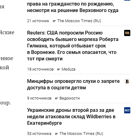
ля
ийские
енное
ской
oup.