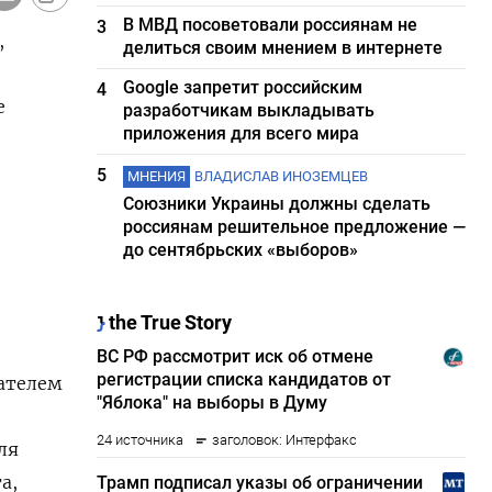
В МВД посоветовали россиянам не
3
,
делиться своим мнением в интернете
Google запретит российским
4
е
разработчикам выкладывать
приложения для всего мира
5
МНЕНИЯ
ВЛАДИСЛАВ ИНОЗЕМЦЕВ
Союзники Украины должны сделать
россиянам решительное предложение —
до сентябрьских «выборов»
дателем
ля
а,