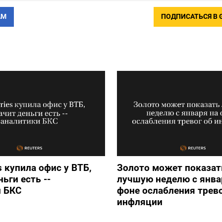
АМ
ПОДПИСАТЬСЯ В 
s купила офис у ВТБ,
Золото может показат
ьги есть --
лучшую неделю с янва
и БКС
фоне ослабления трево
инфляции