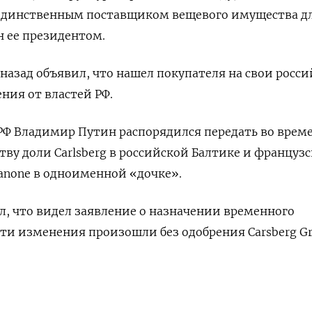
 единственным поставщиком вещевого имущества д
н ее президентом.
 назад объявил, что нашел покупателя на свои росс
ния от властей РФ.
РФ Владимир Путин распорядился передать во врем
ву доли Carlsberg в российской Балтике и француз
none в одноименной «дочке».
ил, что видел заявление о назначении временного
эти изменения произошли без одобрения Carsberg Gr