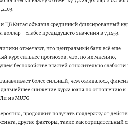
хологически важную отметку 7,2 за доллар и ослабл
,2103.
ии ЦБ Китая объявил срединный фиксированный ку
за доллар - слабее предыдущего значения в 7,1453.
литики отмечают, что центральный банк всё еще
ый курс сильнее прогнозов, что, по их мнению,
тущем беспокойстве властей относительно слабости 
танавливает более сильный, чем ожидалось, фиксин
а дальнейшее снижение курса юаня по отношению к
 Ли из MUFG.
 вероятно, продолжит получать поддержку от дейст
синга, другие факторы, такие как отрицательный с