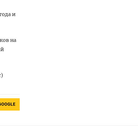
года и
ков на
ий
с)
GOOGLE