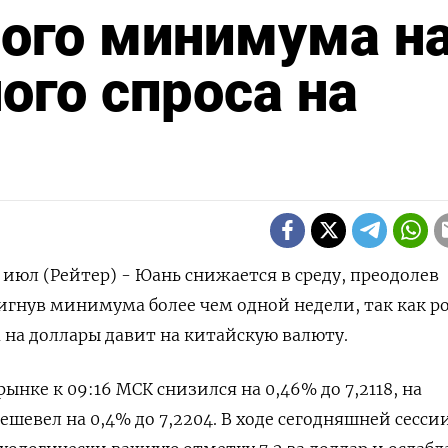
ного минимума н
го спроса на
юл (Рейтер) - Юань снижается в среду, преодолев
игнув минимума более чем одной недели, так как р
 на доллары давит на китайскую валюту.
нке к 09:16 МСК снизился на 0,46% до​ 7,2118​, на
шевел на 0,4% до 7,2204. В ходе сегодняшней сесси