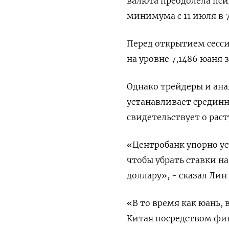
валюта преодолела пси
минимума с 11 июля в 7
Перед открытием сесс
на уровне 7,1486 юаня 
Однако трейдеры и ана
устанавливает срединн
свидетельствует о рас
«Центробанк упорно ус
чтобы убрать ставки н
доллару», - сказал Лин
«В то время как юань,
Китая посредством фик