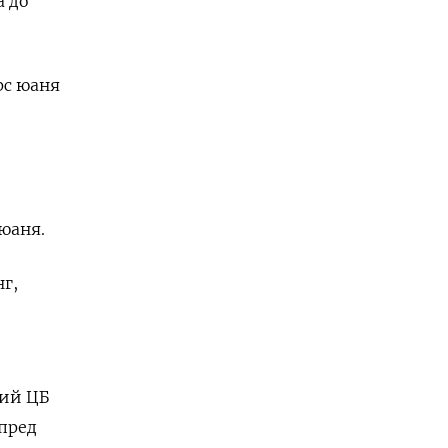
а до
рс юаня
юаня.
г,
вий ЦБ
пред