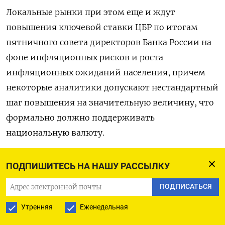
Локальные рынки при этом еще и ждут
повышения ключевой ставки ЦБР по итогам
пятничного совета директоров Банка России на
фоне инфляционных рисков и роста
инфляционных ожиданий населения, причем
некоторые аналитики допускают нестандартный
шаг повышения на значительную величину, что
формально должно поддерживать
национальную валюту.
Базовые нефтяные сорта накануне выросли более
ПОДПИШИТЕСЬ НА НАШУ РАССЫЛКУ
чем на один доллар. Сейчас баррель
ПОДПИСАТЬСЯ
североморской смеси Brent оценивается в
$79,63, что близко от закрытия вторника.
Утренняя
Еженедельная