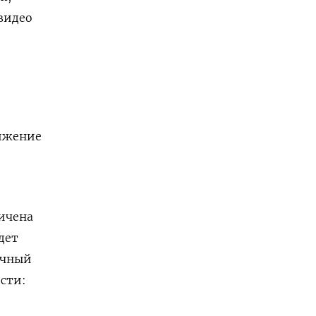
 видео
ижение
ичена
дет
очный
сти: