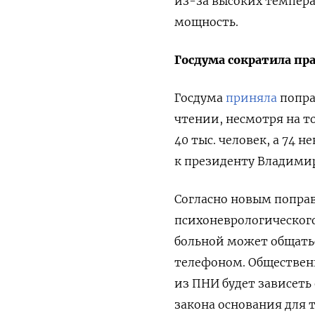
из-за высоких темпера
мощность.
Госдума сократила пр
Госдума
приняла
попра
чтении, несмотря на т
40 тыс. человек, а 74
к президенту Владимир
Согласно новым поправ
психоневрологического
больной может общатьс
телефоном. Обществен
из ПНИ будет зависеть
закона основания для 