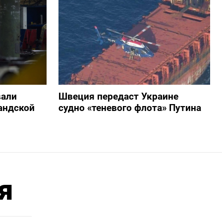
вали
Швеция передаст Украине
андской
судно «теневого флота» Путина
я