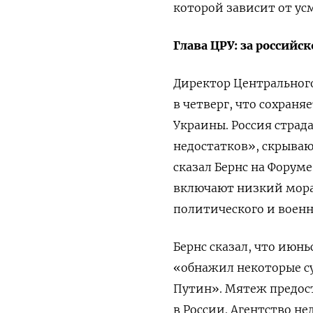
которой зависит от ус
Глава ЦРУ: за российс
Директор Центральног
в четверг, что сохран
Украины. Россия страд
недостатков», скрываю
сказал Бернс на Форуме
включают низкий морал
политического и военн
Бернс сказал, что ию
«обнажил некоторые с
Путин». Мятеж предос
в России. Агентство н