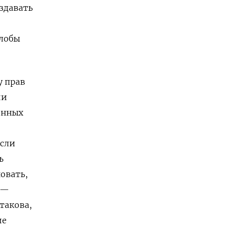
оздавать
лобы
у прав
ии
онных
Если
ь
овать,
 —
такова,
ие