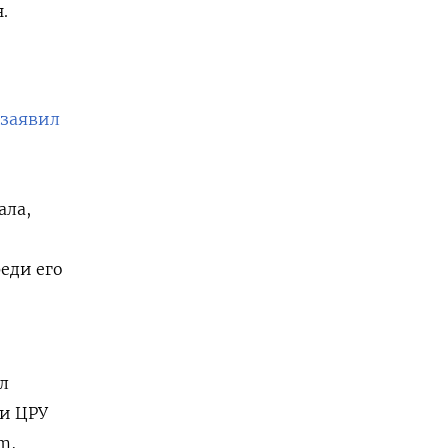
.
заявил
ала,
еди его
л
и ЦРУ
m,