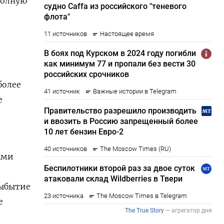
полную
более
е
ыми
выбытие
е