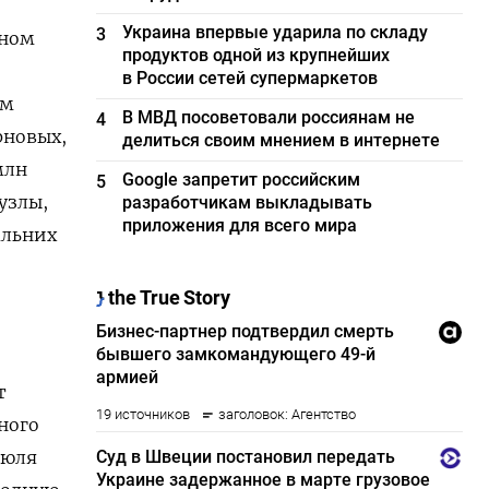
Украина впервые ударила по складу
3
рном
продуктов одной из крупнейших
в России сетей супермаркетов
ым
В МВД посоветовали россиянам не
4
рновых,
делиться своим мнением в интернете
млн
Google запретит российским
5
узлы,
разработчикам выкладывать
приложения для всего мира
альних
т
ного
июля