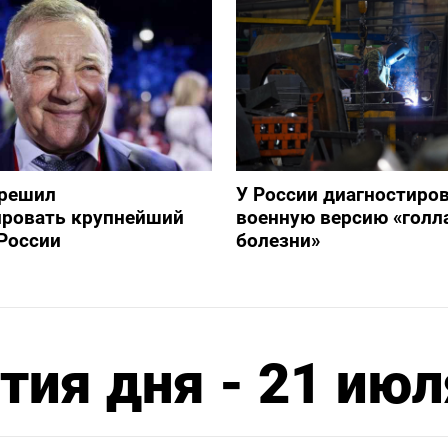
зрешил
У России диагностиро
ировать крупнейший
военную версию «голл
России
болезни»
ия дня - 21 июл