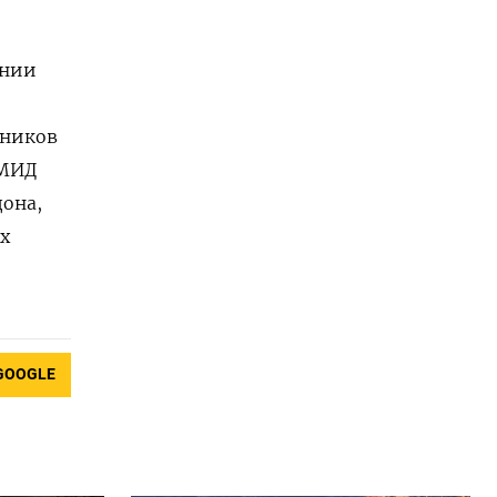
ании
дников
МИД
дона,
х
GOOGLE