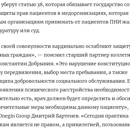
 уберут статью 38, которая обязывает государство с
ащиты прав пациентов в медорганизациях, которая
ым организациям принимать от пациентов ПНИ жа
уратуру или суд.
 своей совокупности кардинально ослабляют защит
бных граждан», — пояснил старший партнер коллег
 Константин Добрынин. «Это нарушение конституци
ду передвижения, выбор места пребывания, а также
нципа добровольности социального обслуживания. 
роявления психического расстройства необходимост
ительно есть, врач должен будет определить и обосн
ничительные меры необходимы данному пациенту»,
Onegin Group Дмитрий Бартенев. «Сегодня практика 
кам является не правом, а привилегией, пользован