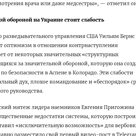
мотрения врача или даже медсестры», — отметил он
кой обороной на Украине стоит слабость
о разведывательного управления США Уильям Бернс
яет оптимизм в отношении контрнаступления
ает от некоторых значительных «структурных
щихся за значительной обороной, которую она созд
 по безопасности в Аспене в Колорадо. Эти слабости
ьный дух, плохое командование и «беспорядок» ср
ого руководства.
ньский мятеж лидера наемников Евгения Пригожина
ущественные недостатки системы, которую построи
тавил «исключительную возможность» для вербовк
едавно разместило свой первый видео-пост в Telegra