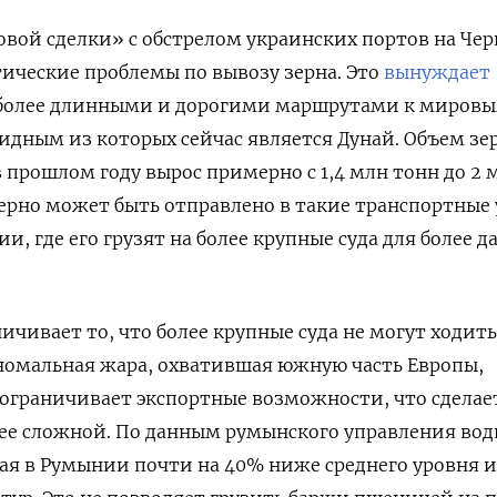
овой сделки» с обстрелом украинских портов на Че
ические проблемы по вывозу зерна. Это
вынуждает
 более длинными и дорогими маршрутами к миров
идным из которых сейчас является Дунай. Объем зе
в прошлом году вырос примерно с 1,4 млн тонн до 2 
 зерно может быть отправлено в такие транспортные 
и, где его грузят на более крупные суда для более д
ичивает то, что более крупные суда не могут ходить
 аномальная жара, охватившая южную часть Европы,
 ограничивает экспортные возможности, что сделае
лее сложной. По данным румынского управления вод
ная в Румынии почти на 40% ниже среднего уровня 