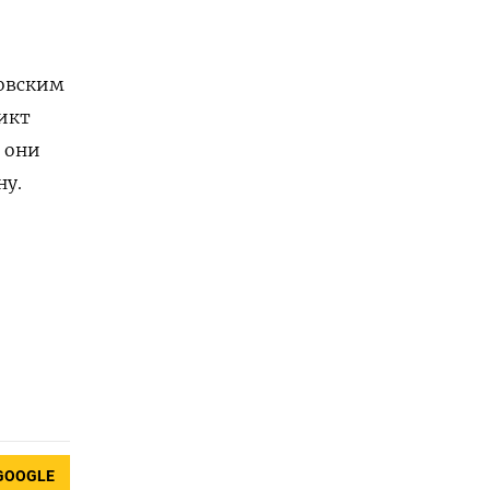
товским
икт
к они
ну.
GOOGLE