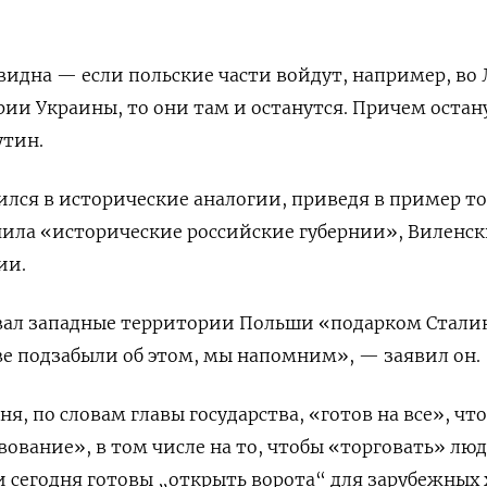
видна — если польские части войдут, например, во 
рии Украины, то они там и останутся. Причем остан
утин.
ился в исторические аналогии, приведя в пример то
чила «исторические российские губернии», Виленс
кии.
звал западные территории Польши «подарком Стали
е подзабыли об этом, мы напомним», — заявил он.
я, по словам главы государства, «готов на все», чт
вование», в том числе на то, чтобы «торговать» лю
и сегодня готовы „открыть ворота“ для зарубежных 