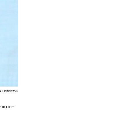
А Новости»
нежно-