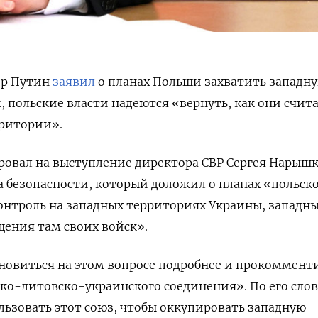
ир Путин
заявил
о планах Польши захватить западну
, польские власти надеются «вернуть, как они счит
рритории».
ровал на выступление директора СВР Сергея Нарыш
та безопасности, который доложил о планах «польск
онтроль на западных территориях Украины, западн
щения там своих войск».
новиться на этом вопросе подробнее и прокоммент
ко-литовско-украинского соединения». По его слов
ьзовать этот союз, чтобы оккупировать западную