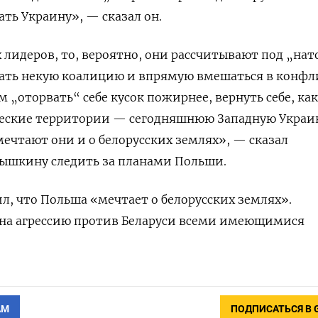
ать Украину», — сказал он.
х лидеров, то, вероятно, они рассчитывают под „на
ть некую коалицию и впрямую вмешаться в конфл
м „оторвать“ себе кусок пожирнее, вернуть себе, ка
ческие территории — сегодняшнюю Западную Украи
мечтают они и о белорусских землях», — сказал
рышкину
следить за планами Польши.
л, что Польша «мечтает о белорусских землях».
 на агрессию против Беларуси всеми имеющимися
АМ
ПОДПИСАТЬСЯ В 