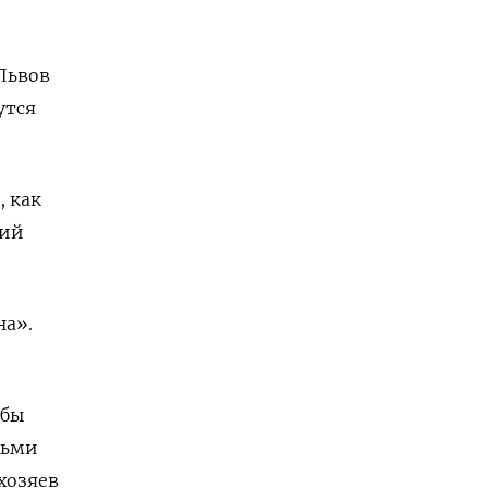
Львов
утся
, как
кий
на».
обы
дьми
хозяев