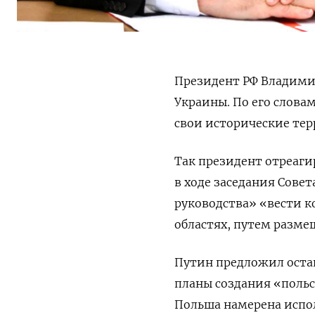
Президент РФ Владим
Украины. По его словам
свои исторические те
Так президент отреаги
в ходе заседания Сове
руководства» «вести к
областях, путем разме
Путин предложил оста
планы создания «польс
Польша намерена испол