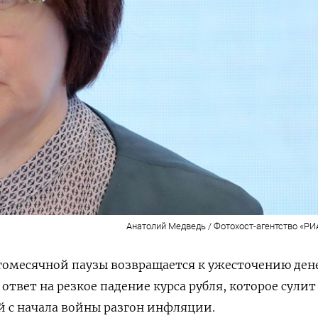
Анатолий Медведь / Фотохост-агентство «РИ
огомесячной паузы возвращается к ужесточению де
твет на резкое падение курса рубля, которое сулит
 с начала войны разгон инфляции.