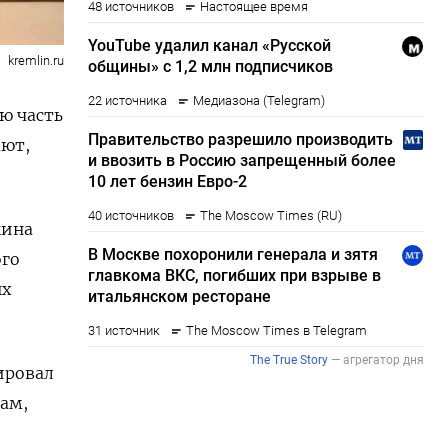
kremlin.ru
ю часть
ают,
кина
ого
ых
ировал
ам,