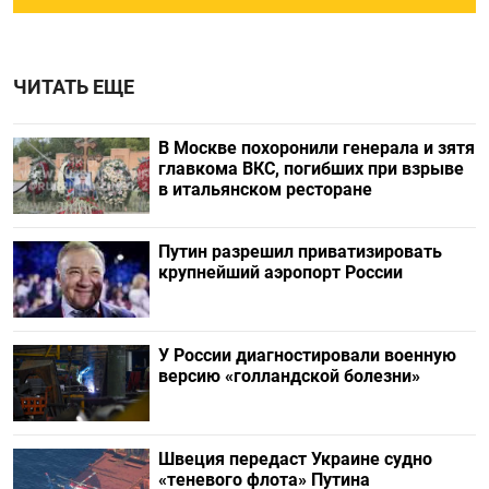
ЧИТАТЬ ЕЩЕ
В Москве похоронили генерала и зятя
главкома ВКС, погибших при взрыве
в итальянском ресторане
Путин разрешил приватизировать
крупнейший аэропорт России
У России диагностировали военную
версию «голландской болезни»
Швеция передаст Украине судно
«теневого флота» Путина