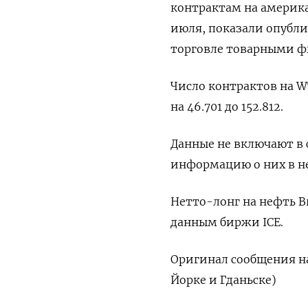
контрактам на америка
июля, показали опубл
торговле товарными ф
Число контрактов на W
на 46.701 до 152.812.
Данные не включают в 
информацию о них в не
Нетто-лонг на нефть Br
данным биржи ICE.
Оригинал сообщения на
Йорке и Гданьске)