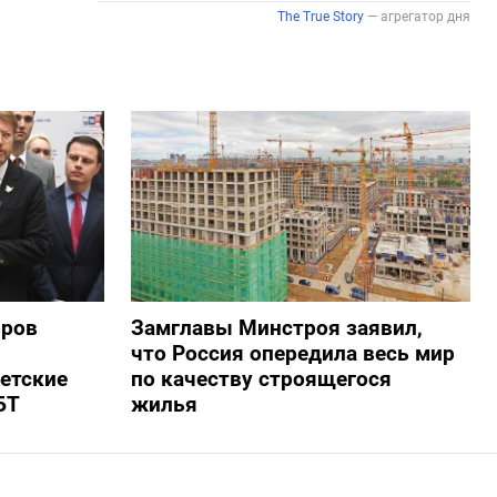
оров
Замглавы Минстроя заявил,
что Россия опередила весь мир
ветские
по качеству строящегося
БТ
жилья