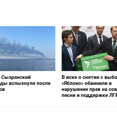
и Сызранский
В иске о снятии с выб
оды вспыхнули после
«Яблоко» обвинили в
ов
нарушении прав на со
песни и поддержке ЛГ