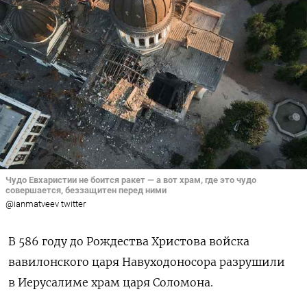
Чудо Евхаристии не боится ракет — а вот храм, где это чудо
совершается, беззащитен перед ними
@ianmatveev twitter
В 586 году до Рождества Христова войска
вавилонского царя Навуходоносора разрушили
в Иерусалиме храм царя Соломона.