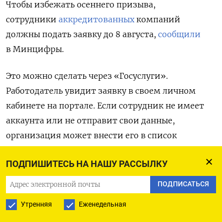
Чтобы избежать осеннего призыва,
сотрудники
аккредитованных
компаний
должны подать заявку до 8 августа,
сообщили
в Минцифры.
Это можно сделать через «Госуслуги».
Работодатель увидит заявку в своем личном
кабинете на портале. Если сотрудник не имеет
аккаунта или не отправит свои данные,
организация может внести его в список
самостоятельно.
ПОДПИШИТЕСЬ НА НАШУ РАССЫЛКУ
В министерстве отметили, что компания
ПОДПИСАТЬСЯ
должна проверить, подтвердить и отправить
Утренняя
Еженедельная
списки на отсрочку в Минцифры через
«Госуслуги» до 11 августа. Затем ведомство