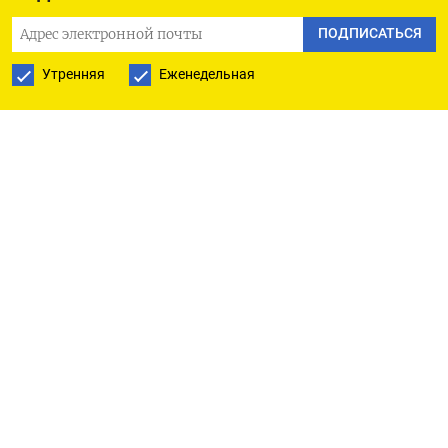
шанс снизить инфляцию, не разрушая рынок
труда и не вызывая рецессии - сценарий,
ПОДПИСАТЬСЯ
получивший название «мягкой посадки».
Утренняя
Еженедельная
Восстановление цепочек поставок позволило
увеличить объем производства, несмотря на все
еще сильные потребительские балансы,
способствующие росту спроса. В результате и
объемы производства, и объемы продаж
остаются высокими даже при снижении темпов
роста цен, что является изменением ситуации,
вызвавшей инфляцию во время пандемии
коронавируса, когда у потребителей было ещё
больше денег, а компании не могли за ними
угнаться.